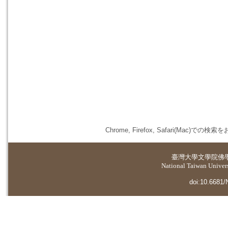
Chrome, Firefox, Safari(
臺灣大學
文學院佛
National Taiwan Universi
doi:10.6681