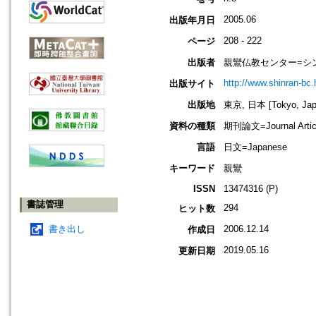
2005.06
出版年月日
208 - 222
ページ
出版者
親鸞仏教センター=シ
http://www.shinran-bc.h
出版サイト
出版地
東京, 日本 [Tokyo, Jap
資料の種類
期刊論文=Journal Artic
言語
日文=Japanese
キーワード
親鸞
ISSN
13474316 (P)
書誌管理
294
ヒット数
書き出し
2006.12.14
作成日
2019.05.16
更新日期