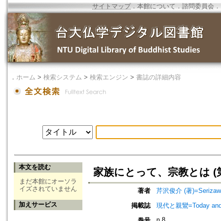
サイトマップ
．
本館について
．
諮問委員会
．
．
ホーム
>
検索システム
>
検索エンジン
>
書誌の詳細内容
本文を読む
家族にとって、宗教とは (
まだ本館にオーソラ
イズされていません
著者
芹沢俊介 (著)=Serizawa,
加えサービス
掲載誌
現代と親鸞=Today an
n.8
巻号