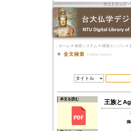
サイトマップ
．
．
ホーム
>
検索システム
>
検索エンジン
>
本文を読む
王族とAgni
掲