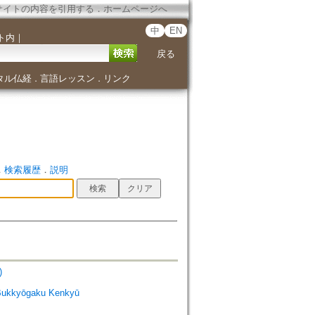
サイトの内容を引用する
．
ホームページへ
中
EN
ト内
｜
戻る
タル仏経
言語レッスン
リンク
．
．
．
検索履歴
．
説明
)
Bukkyōgaku Kenkyū