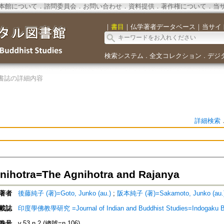
本館について
．
諮問委員会
．
お問い合わせ
．
資料提供
．
著作権について
．
当
｜
書目
｜
仏学著者データベース
｜
当サイ
検索システム
全文コレクション
デジ
．
．
書誌の詳細内容
詳細検索
hotra=The Agnihotra and Rajanya
著者
後藤純子 (著)=Goto, Junko (au.)
;
阪本純子 (著)=Sakamoto, Junko (au.
載誌
印度學佛教學研究 =Journal of Indian and Buddhist Studies=Indogaku 
巻号
v.53 n.2 (總號=n.106)