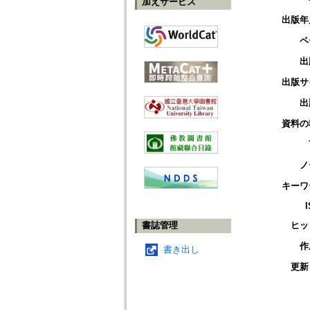
加えサービス
出版年
ペ
出
出版サ
出
資料の
ノ
キーワ
書誌管理
ヒッ
作
書き出し
更新