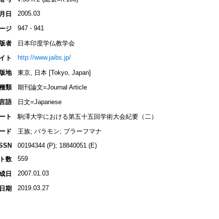
2005.03
月日
947 - 941
ージ
版者
日本印度学仏教学会
http://www.jaibs.jp/
イト
版地
東京, 日本 [Tokyo, Japan]
種類
期刊論文=Journal Article
言語
日文=Japanese
ート
駒澤大学における第五十五回学術大会紀要（二）
ード
王族; バラモン; ブラーフマナ
ISSN
00194344 (P); 18840051 (E)
559
ト数
2007.01.03
成日
2019.03.27
日期