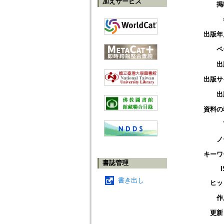
加えサービス
掲
出版年
ペ
出
出版サ
出
資料の
ノ
キーワ
書誌管理
書き出し
ヒッ
作
更新