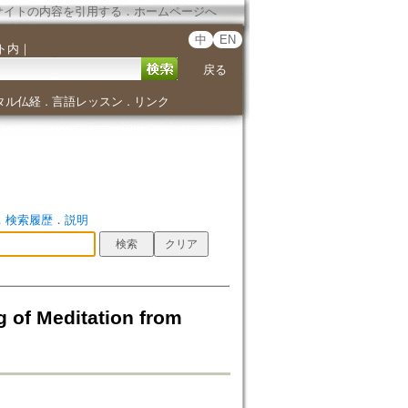
サイトの内容を引用する
．
ホームページへ
中
EN
ト内
｜
戻る
タル仏経
言語レッスン
リンク
．
．
．
検索履歴
．
説明
editation from