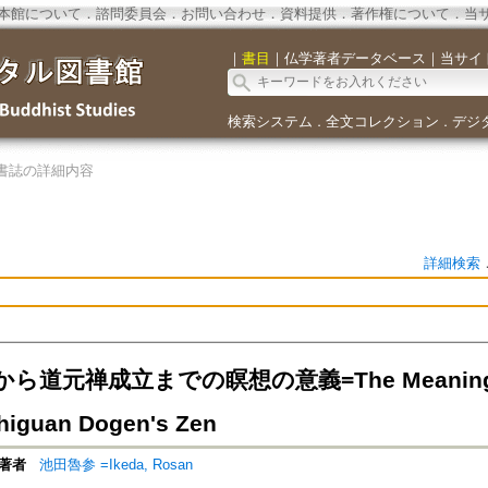
本館について
．
諮問委員会
．
お問い合わせ
．
資料提供
．
著作権について
．
当
｜
書目
｜
仏学著者データベース
｜
当サイ
検索システム
全文コレクション
デジ
．
．
書誌の詳細内容
詳細検索
道元禅成立までの瞑想の意義=The Meaning of M
Zhiguan Dogen's Zen
著者
池田魯参 =Ikeda, Rosan