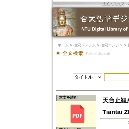
サイトマップ
．
．
ホーム
>
検索システム
>
検索エンジン
>
本文を読む
天台止観から
Tiantai 