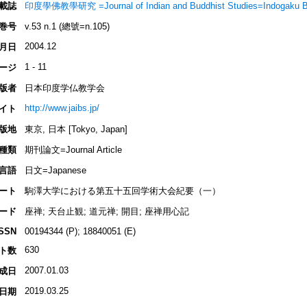
載誌
印度學佛教學研究 =Journal of Indian and Buddhist Studies=Indogaku 
巻号
v.53 n.1 (總號=n.105)
2004.12
月日
1 - 11
ージ
版者
日本印度学仏教学会
http://www.jaibs.jp/
イト
版地
東京, 日本 [Tokyo, Japan]
種類
期刊論文=Journal Article
言語
日文=Japanese
ート
駒澤大学における第五十五回学術大会紀要（一）
ード
座禅; 天台止観; 道元禅; 開目; 座禅用心記
ISSN
00194344 (P); 18840051 (E)
630
ト数
2007.01.03
成日
2019.03.25
日期