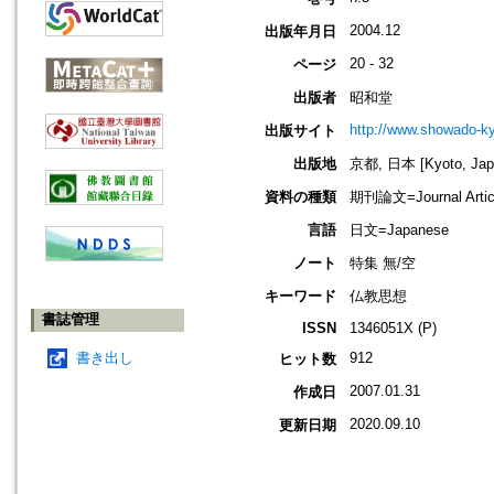
2004.12
出版年月日
20 - 32
ページ
出版者
昭和堂
http://www.showado-ky
出版サイト
出版地
京都, 日本 [Kyoto, Jap
資料の種類
期刊論文=Journal Artic
言語
日文=Japanese
ノート
特集 無/空
キーワード
仏教思想
書誌管理
ISSN
1346051X (P)
書き出し
912
ヒット数
2007.01.31
作成日
2020.09.10
更新日期