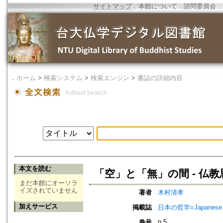
サイトマップ
．
本館について
．
諮問委員会
．
．
ホーム
>
検索システム
>
検索エンジン
>
書誌の詳細内容
本文を読む
「空」と「無」の間 - 仏
まだ本館にオーソラ
イズされていません
著者
木村清孝
加えサービス
掲載誌
日本の哲学=Japanese p
n.5
巻号