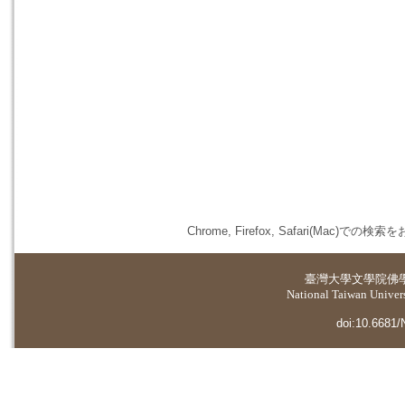
Chrome, Firefox, Safari(
臺灣大學
文學院佛
National Taiwan Universi
doi:10.6681