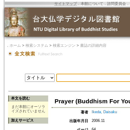
サイトマップ
．
本館について
．
諮問委員会
．
．
ホーム
>
検索システム
>
検索エンジン
>
書誌の詳細内容
本文を読む
Prayer (Buddhism For You
まだ本館にオーソラ
イズされていません
Ikeda, Daisaku
著者
加えサービス
2006.11
出版年月日
64
ページ