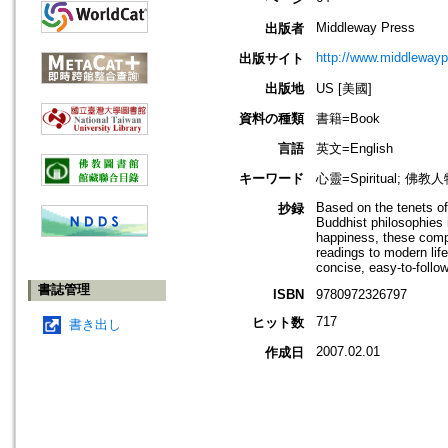
Middleway Press
出版者
http://www.middleway
出版サイト
出版地
US [美國]
資料の種類
書籍=Book
言語
英文=English
キーワード
心靈=Spiritual; 佛教人物
Based on the tenets of
抄録
Buddhist philosophies 
happiness, these compil
readings to modern lif
concise, easy-to-follow
書誌管理
ISBN
9780972326797
717
ヒット数
書き出し
2007.02.01
作成日