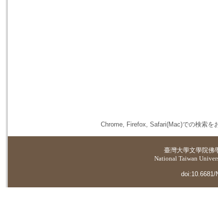
Chrome, Firefox, Safari(
臺灣大學
文學院佛
National Taiwan Universi
doi:10.6681