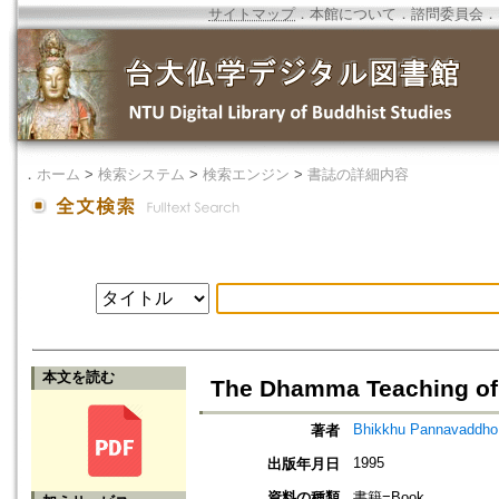
サイトマップ
．
本館について
．
諮問委員会
．
．
ホーム
>
検索システム
>
検索エンジン
>
書誌の詳細内容
本文を読む
The Dhamma Teaching of
Bhikkhu Pannavaddho
著者
1995
出版年月日
資料の種類
書籍=Book