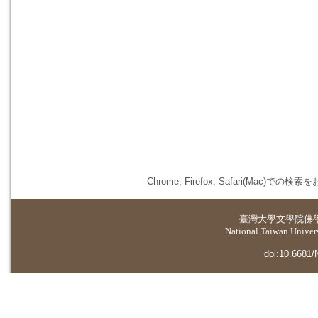
Chrome, Firefox, Safari(
臺灣大學
文學院佛
National Taiwan Universi
doi:10.6681