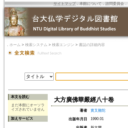
サイトマップ
．
本館について
．
諮問委員会
．
．
ホーム
>
検索システム
>
検索エンジン
>
書誌の詳細内容
本文を読む
大方廣佛華嚴經八十卷
まだ本館にオーソラ
イズされていません
著者
實叉難陀
加えサービス
1990.01
出版年月日
出版者
新文豐