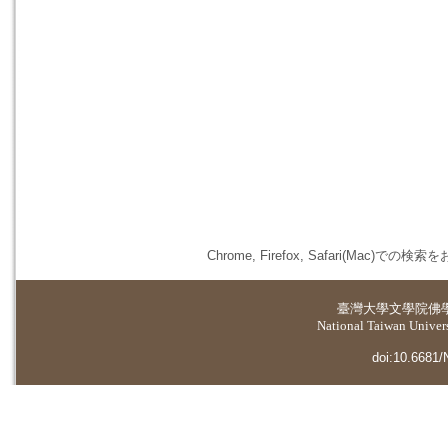
Chrome, Firefox, Safari(
臺灣大學
文學院佛
National Taiwan Universi
doi:10.6681