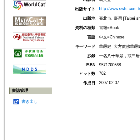
http://www.swfc.com.t
出版サイト
出版地
臺北市, 臺灣 [Taipei shi
資料の種類
書籍=Book
言語
中文=Chinese
キーワード
華嚴經=大方廣佛華嚴經=Budd
抄録
一名八十華嚴，或曰唐
ISBN
9571700568
782
ヒット数
2007.02.07
作成日
書誌管理
書き出し