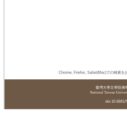
Chrome, Firefox, Safari(
臺灣大學
文學院佛
National Taiwan Universi
doi:10.6681