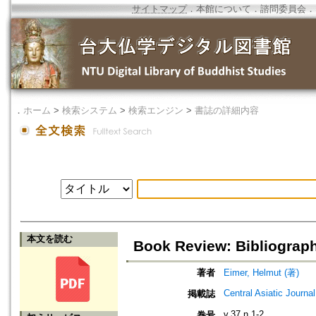
サイトマップ
．
本館について
．
諮問委員会
．
．
ホーム
>
検索システム
>
検索エンジン
>
書誌の詳細内容
本文を読む
Book Review: Bibliograp
著者
Eimer, Helmut (著)
Central Asiatic Journal
掲載誌
v.37 n.1-2
巻号