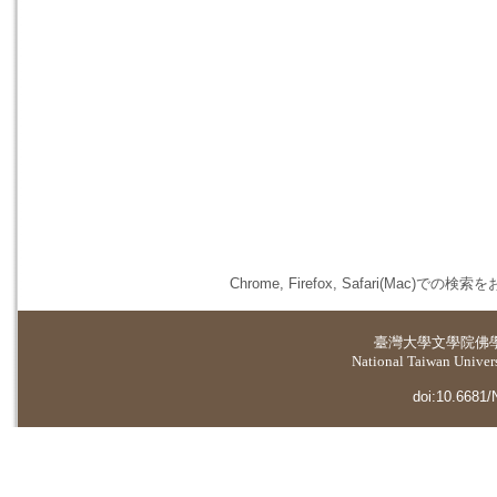
Chrome, Firefox, Safari(
臺灣大學
文學院佛
National Taiwan Universi
doi:10.6681