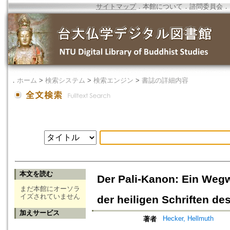
サイトマップ
．
本館について
．
諮問委員会
．
．
ホーム
>
検索システム
>
検索エンジン
>
書誌の詳細内容
本文を読む
Der Pali-Kanon: Ein Weg
まだ本館にオーソラ
イズされていません
der heiligen Schriften d
加えサービス
Hecker, Hellmuth
著者