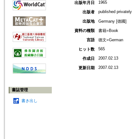
1965
出版年月日
published privately
出版者
出版地
Germany [德國]
資料の種類
書籍=Book
言語
德文=German
565
ヒット数
2007.02.13
作成日
2007.02.13
更新日期
書誌管理
書き出し