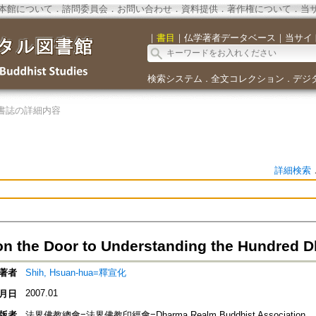
本館について
．
諮問委員会
．
お問い合わせ
．
資料提供
．
著作権について
．
当
｜
書目
｜
仏学著者データベース
｜
当サイ
検索システム
全文コレクション
デジ
．
．
書誌の詳細内容
詳細検索
on the Door to Understanding the Hundred 
著者
Shih, Hsuan-hua=釋宣化
2007.01
月日
版者
法界佛教總會=法界佛教印經會=Dharma Realm Buddhist Association