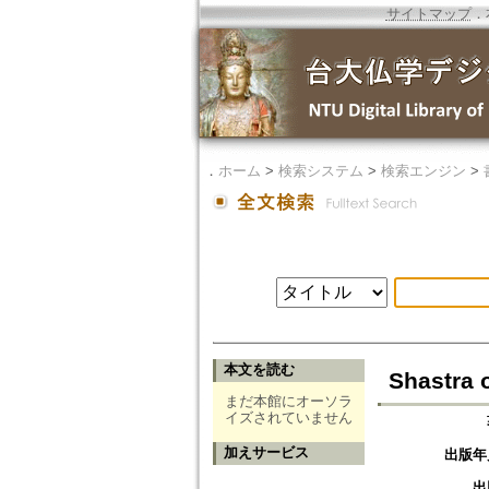
サイトマップ
．
．
ホーム
>
検索システム
>
検索エンジン
>
本文を読む
Shastra 
まだ本館にオーソラ
イズされていません
加えサービス
出版年
出