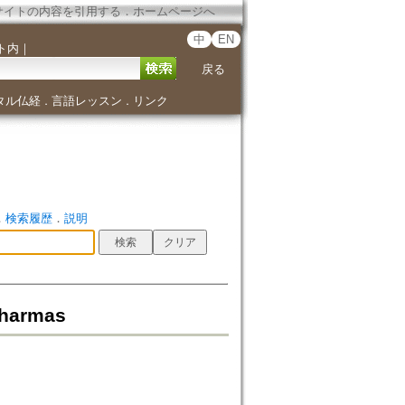
サイトの内容を引用する
．
ホームページへ
中
EN
ト内
｜
戻る
タル仏経
言語レッスン
リンク
．
．
．
検索履歴
．
説明
Dharmas