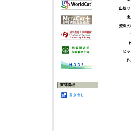
出版サ
出
資料の
ヒッ
作
書誌管理
書き出し