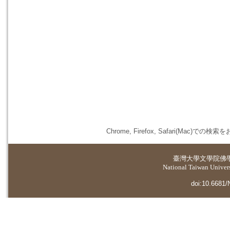
Chrome, Firefox, Safari(
臺灣大學
文學院佛
National Taiwan Universi
doi:10.6681