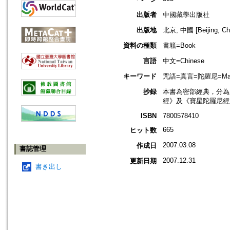
出版者
中國藏學出版社
出版地
北京, 中國 [Beijing, Ch
資料の種類
書籍=Book
言語
中文=Chinese
キーワード
咒語=真言=陀羅尼=Man
抄録
本書為密部經典，分為
經》及《寶星陀羅尼經
ISBN
7800578410
665
ヒット数
2007.03.08
作成日
書誌管理
2007.12.31
更新日期
書き出し