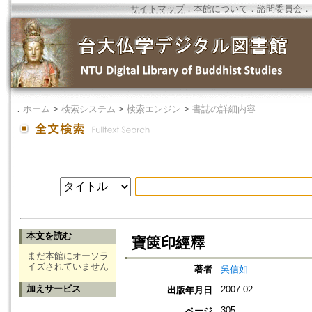
サイトマップ
．
本館について
．
諮問委員会
．
．
ホーム
>
検索システム
>
検索エンジン
>
書誌の詳細内容
本文を読む
寶篋印經釋
まだ本館にオーソラ
イズされていません
著者
吳信如
加えサービス
2007.02
出版年月日
305
ページ