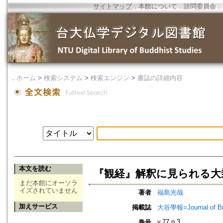
サイトマップ
．
本館について
．
諮問委員会
．
．
ホーム
>
検索システム
>
検索エンジン
>
書誌の詳細内容
本文を読む
『観経』解釈に見られる大
まだ本館にオーソラ
イズされていません
著者
福島光哉
加えサービス
掲載誌
大谷學報=Journal of B
v.77 n.3
巻号