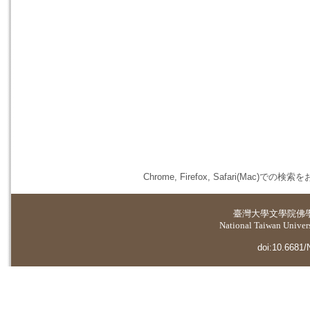
Chrome, Firefox, Safari(
臺灣大學
文學院佛
National Taiwan Universi
doi:10.6681