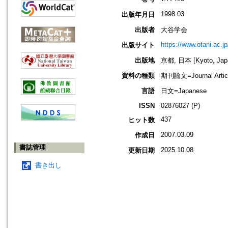
1998.03
出版年月日
出版者
大谷学会
https://www.otani.ac.
出版サイト
出版地
京都, 日本 [Kyoto, Jap
資料の種類
期刊論文=Journal Artic
言語
日文=Japanese
ISSN
02876027 (P)
437
ヒット数
2007.03.09
作成日
書誌管理
2025.10.08
更新日期
書き出し