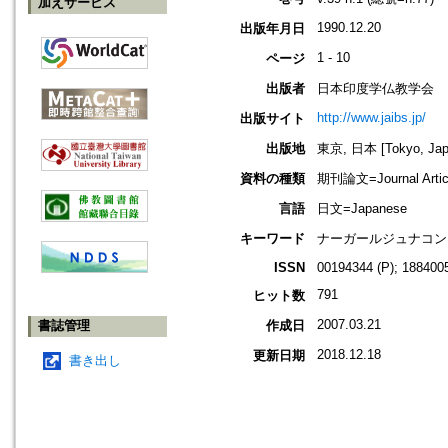
加えサービス
1990.12.20
出版年月日
1 - 10
ページ
出版者
日本印度学仏教学会
http://www.jaibs.jp/
出版サイト
出版地
東京, 日本 [Tokyo, Jap
資料の種類
期刊論文=Journal Artic
言語
日文=Japanese
キーワード
ナーガールジュナコンダ
ISSN
00194344 (P); 1884005
791
ヒット数
2007.03.21
書誌管理
作成日
2018.12.18
更新日期
書き出し