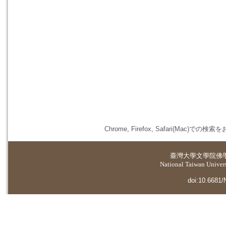
Chrome, Firefox, Safari(
臺灣大學
文學院佛
National Taiwan Universi
doi:10.6681