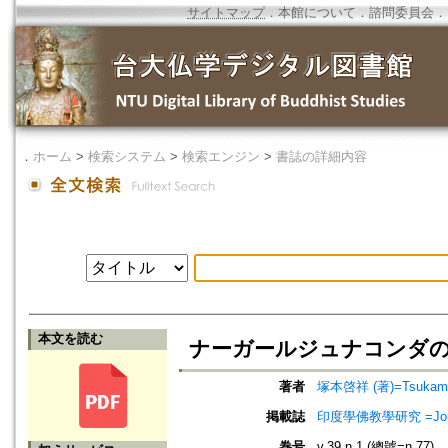
サイトマップ
．
本館について
．
諮問委員会
．
．
ホーム
>
検索システム
>
検索エンジン
>
書誌の詳細内容
本文を読む
ナーガールジュナコンダの仏教部派=
著者
塚本啓祥 (著)=Tsukamoto
掲載誌
印度學佛教學研究 =Journal 
巻号
v.39 n.1 (總號=n.77)