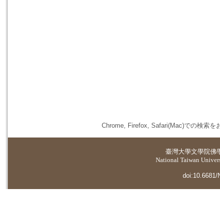
Chrome, Firefox, Safari(
臺灣大學
文學院佛
National Taiwan Universi
doi:10.6681