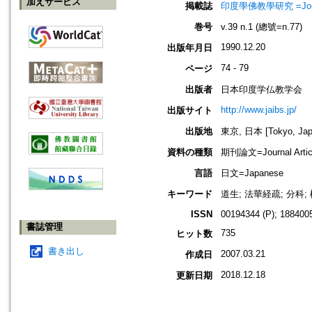
加えサービス
掲載誌
印度學佛教學研究 =Journal 
巻号
v.39 n.1 (總號=n.77)
1990.12.20
出版年月日
74 - 79
ページ
出版者
日本印度学仏教学会
http://www.jaibs.jp/
出版サイト
出版地
東京, 日本 [Tokyo, Jap
資料の種類
期刊論文=Journal Artic
言語
日文=Japanese
キーワード
道生; 法華経疏; 分科; 
ISSN
00194344 (P); 1884005
書誌管理
735
ヒット数
書き出し
2007.03.21
作成日
2018.12.18
更新日期