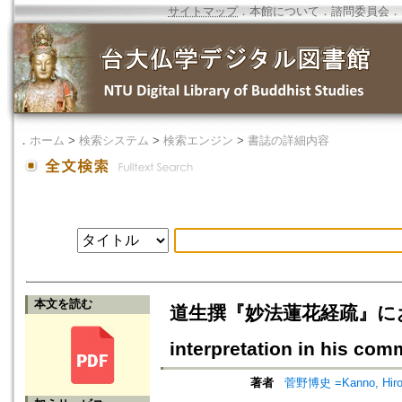
サイトマップ
．
本館について
．
諮問委員会
．
．
ホーム
>
検索システム
>
検索エンジン
>
書誌の詳細内容
本文を読む
道生撰『妙法蓮花経疏』における
interpretation in his com
著者
菅野博史 =Kanno, Hiro