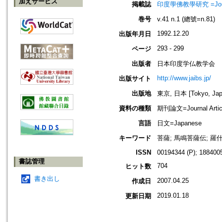
加えサービス
掲載誌
印度學佛教學研究 =Journal 
巻号
v.41 n.1 (總號=n.81)
1992.12.20
出版年月日
293 - 299
ページ
出版者
日本印度学仏教学会
http://www.jaibs.jp/
出版サイト
出版地
東京, 日本 [Tokyo, Jap
資料の種類
期刊論文=Journal Artic
言語
日文=Japanese
キーワード
菩薩; 馬鳴菩薩伝; 羅
ISSN
00194344 (P); 1884005
書誌管理
704
ヒット数
書き出し
2007.04.25
作成日
2019.01.18
更新日期