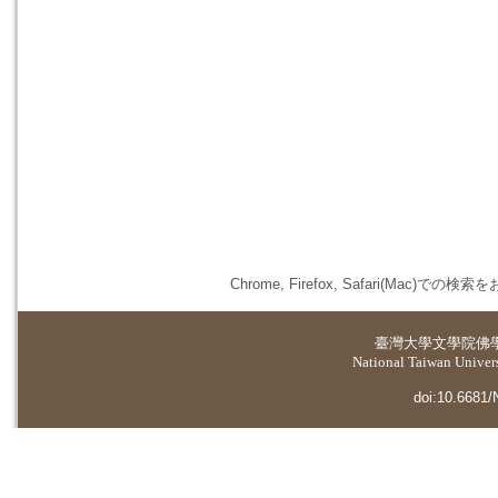
Chrome, Firefox, Safari(
臺灣大學
文學院佛
National Taiwan Universi
doi:10.6681