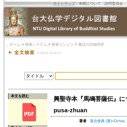
サイトマップ
．
本館について
．
諮問委員会
．
．
ホーム
>
検索システム
>
検索エンジン
>
書誌の詳細内容
本文を読む
興聖寺本『馬鳴菩薩伝』について=On
pusa-zhuan
著者
落合俊典 (著)=Ochiai, To