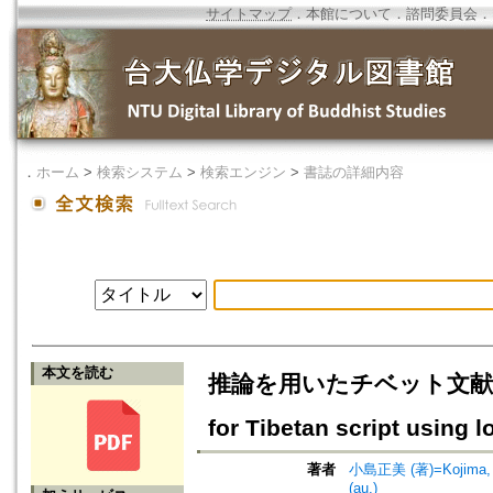
サイトマップ
．
本館について
．
諮問委員会
．
．
ホーム
>
検索システム
>
検索エンジン
>
書誌の詳細内容
本文を読む
推論を用いたチベット文献中の文字自
for Tibetan script using l
著者
小島正美 (著)=Kojima, M
(au.)