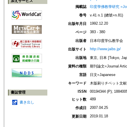
加えサービス
掲載誌
印度學佛教學研究 =Journal 
巻号
v.41 n.1 (總號=n.81)
1992.12.20
出版年月日
383 - 380
ページ
出版者
日本印度学仏教学会
http://www.jaibs.jp/
出版サイト
出版地
東京, 日本 [Tokyo, Jap
資料の種類
期刊論文=Journal Artic
言語
日文=Japanese
キーワード
木版刷りチベット文献;
ISSN
00194344 (P); 1884005
書誌管理
489
ヒット数
書き出し
2007.04.25
作成日
2019.01.18
更新日期