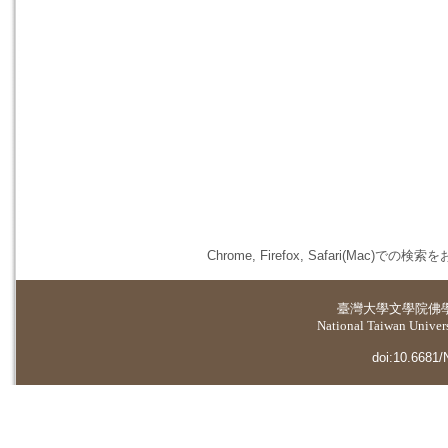
Chrome, Firefox, Safari(
臺灣大學
文學院佛
National Taiwan Universi
doi:10.6681