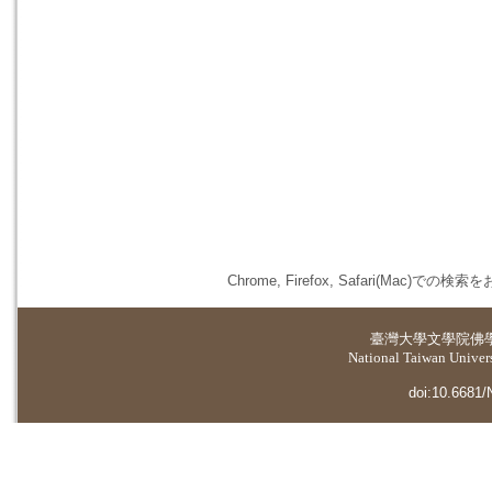
Chrome, Firefox, Safari(
臺灣大學
文學院佛
National Taiwan Universi
doi:10.6681