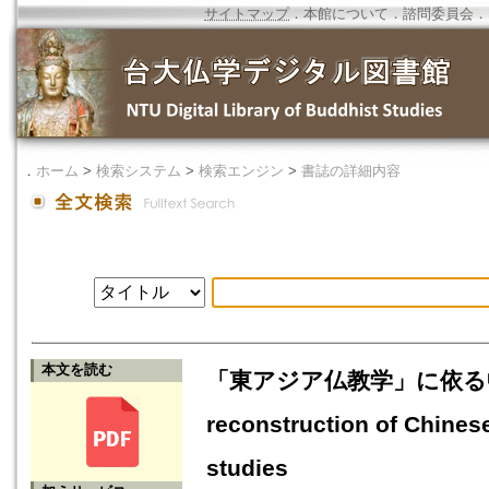
サイトマップ
．
本館について
．
諮問委員会
．
．
ホーム
>
検索システム
>
検索エンジン
>
書誌の詳細内容
本文を読む
「東アジア仏教学」に依る中
reconstruction of Chinese
studies