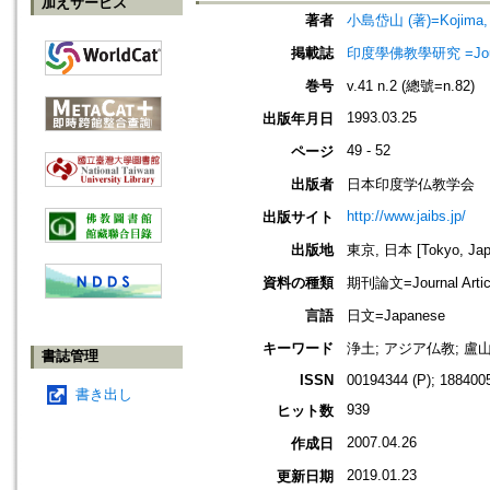
加えサービス
著者
小島岱山 (著)=Kojima, T
掲載誌
印度學佛教學研究 =Journal 
巻号
v.41 n.2 (總號=n.82)
1993.03.25
出版年月日
49 - 52
ページ
出版者
日本印度学仏教学会
http://www.jaibs.jp/
出版サイト
出版地
東京, 日本 [Tokyo, Jap
資料の種類
期刊論文=Journal Artic
言語
日文=Japanese
キーワード
浄土; アジア仏教; 盧
書誌管理
ISSN
00194344 (P); 1884005
書き出し
939
ヒット数
2007.04.26
作成日
2019.01.23
更新日期