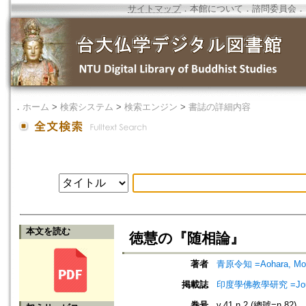
サイトマップ
．
本館について
．
諮問委員会
．
．
ホーム
>
検索システム
>
検索エンジン
>
書誌の詳細内容
本文を読む
徳慧の『随相論』
著者
青原令知 =Aohara, Mor
掲載誌
印度學佛教學研究 =Journal 
巻号
v.41 n.2 (總號=n.82)