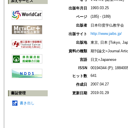
加えサービス
1993.03.25
出版年月日
(185) - (189)
ページ
出版者
日本印度学仏教学会
http://www.jaibs.jp/
出版サイト
出版地
東京, 日本 [Tokyo, Jap
資料の種類
期刊論文=Journal Artic
言語
日文=Japanese
ISSN
00194344 (P); 1884005
641
ヒット数
2007.04.27
作成日
2019.01.29
書誌管理
更新日期
書き出し