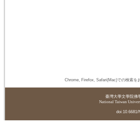
Chrome, Firefox, Safari(
臺灣大學
文學院佛
National Taiwan Universi
doi:10.6681