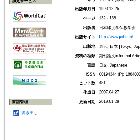
加えサービス
1993.12.25
出版年月日
132 - 138
ページ
出版者
日本印度学仏教学会
http://www.jaibs.jp/
出版サイト
出版地
東京, 日本 [Tokyo, Jap
資料の種類
期刊論文=Journal Artic
言語
日文=Japanese
ISSN
00194344 (P); 1884005
481
ヒット数
2007.04.27
作成日
2019.01.29
書誌管理
更新日期
書き出し