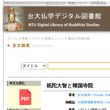
サイトマップ
．
本館について
．
諮問委員会
．
．
ホーム
>
検索システム
>
検索エンジン
>
書誌の詳細内容
本文を読む
祇陀大智と韓国寺院
著者
鈴木格禅 =Suzuki, Ka
掲載誌
印度學佛教學研究 =Journal 
巻号
v.42 n.1 (總號=n.83)