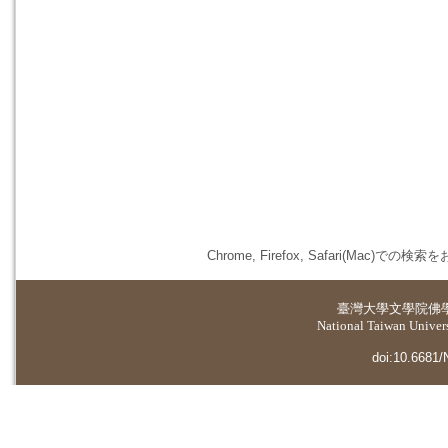
Chrome, Firefox, Safari(
臺灣大學
文學院佛
National Taiwan Universi
doi:10.6681