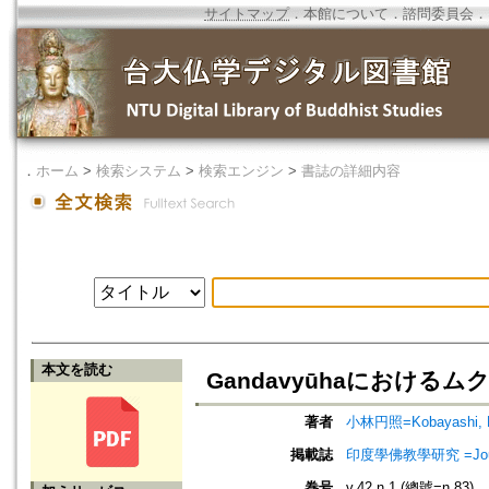
サイトマップ
．
本館について
．
諮問委員会
．
．
ホーム
>
検索システム
>
検索エンジン
>
書誌の詳細内容
本文を読む
Gandavyūhaにおける
著者
小林円照=Kobayashi, 
掲載誌
印度學佛教學研究 =Journal 
巻号
v.42 n.1 (總號=n.83)