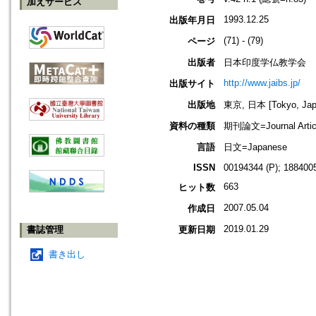
加えサービス
1993.12.25
出版年月日
(71) - (79)
ページ
出版者
日本印度学仏教学会
http://www.jaibs.jp/
出版サイト
出版地
東京, 日本 [Tokyo, Jap
資料の種類
期刊論文=Journal Artic
言語
日文=Japanese
ISSN
00194344 (P); 1884005
663
ヒット数
2007.05.04
作成日
2019.01.29
書誌管理
更新日期
書き出し