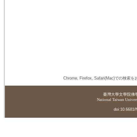
Chrome, Firefox, Safari(
臺灣大學
文學院佛
National Taiwan Universi
doi:10.6681