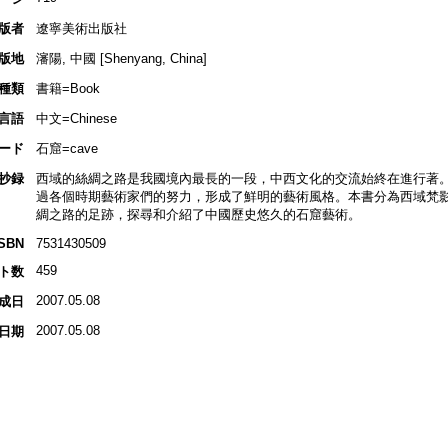
版者
遼寧美術出版社
版地
瀋陽, 中國 [Shenyang, China]
種類
書籍=Book
言語
中文=Chinese
ード
石窟=cave
抄録
西域的絲綢之路是我國境內最長的一段，中西文化的交流始終在進行著
過各個時期藝術家們的努力，形成了鮮明的藝術風格。本書分為西域梵
綢之路的足跡，探尋和介紹了中國歷史悠久的石窟藝術。
ISBN
7531430509
459
ト数
2007.05.08
成日
2007.05.08
日期