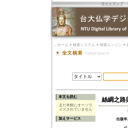
サイトマップ
．
．
ホーム
>
検索システム
>
検索エンジン
>
本文を読む
絲綢之路
まだ本館にオーソラ
イズされていません
加えサービス
出版年
ペ