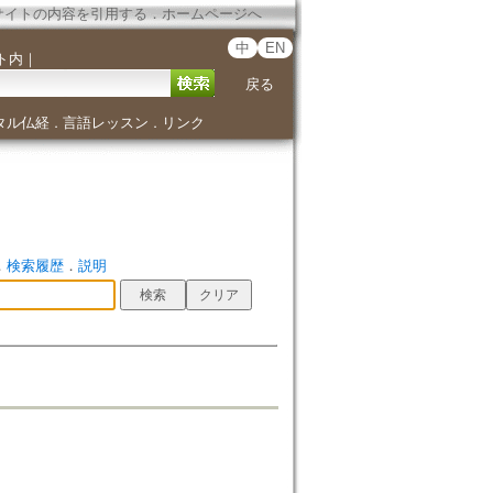
サイトの内容を引用する
．
ホームページへ
中
EN
ト内
｜
戻る
タル仏経
言語レッスン
リンク
．
．
．
検索履歴
．
説明