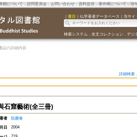
本館について
．
諮問委員会
．
お問い合わせ
．
資料提供
．
著作権について
．
当
｜
書目
｜
仏学著者データベース
｜
当サイ
検索システム
全文コレクション
デジ
．
．
書誌の詳細内容
詳細検索
與石窟藝術(全三冊)
著者
阮榮春
2004
月日
719
ージ