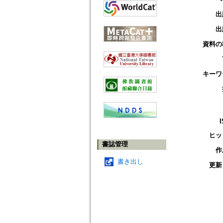
出
出
資料の
キーワ
ヒッ
書誌管理
作
書き出し
更新