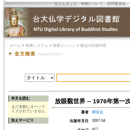
サイトマップ
．
本館について
．
諮問委員会
．
．
ホーム
>
検索システム
>
検索エンジン
>
書誌の詳細内容
本文を読む
放眼觀世界 -- 1976年第
まだ本館にオーソラ
イズされていません
著者
釋宣化
加えサービス
2007.04
出版年月日
417
ページ