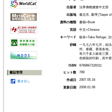
出版者
法界佛教總會中文部
出版地
臺北市, 臺灣 [Taipei shi
資料の種類
書籍=Book
言語
中文=Chinese
キーワード
皈依=Take Refuge; 法
抄録
一九七八年七月，由法
州、泰國、香港各地。
有六千多人皈依三寶，
色精裝的印刷，其中更
ISBN
9789867328311
789
書誌管理
ヒット数
2007.05.16
作成日
書き出し
2008.01.08
更新日期