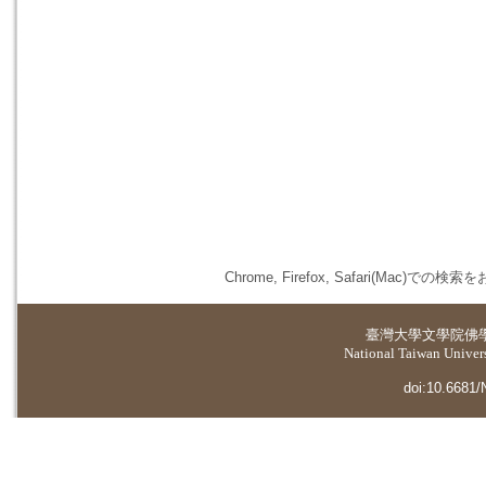
Chrome, Firefox, Safari(
臺灣大學
文學院佛
National Taiwan Universi
doi:10.6681