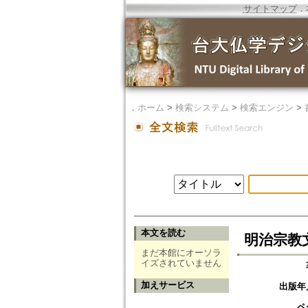
サイトマップ
．
．
ホーム
>
検索システム
>
検索エンジン
>
本文を読む
明治宗教文
まだ本館にオーソラ
イズされていません
加えサービス
出版年
ペ