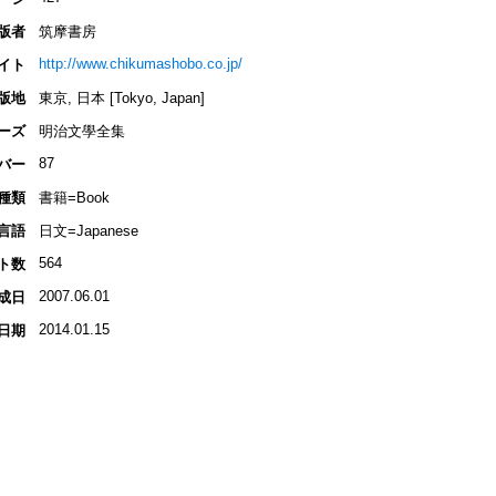
版者
筑摩書房
http://www.chikumashobo.co.jp/
イト
版地
東京, 日本 [Tokyo, Japan]
ーズ
明治文學全集
87
バー
種類
書籍=Book
言語
日文=Japanese
564
ト数
2007.06.01
成日
2014.01.15
日期