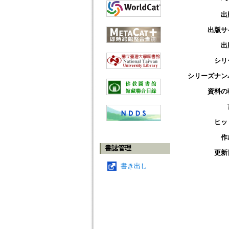
出
出版サ
出
シリ
シリーズナン
資料の
ヒッ
作
書誌管理
更新
書き出し