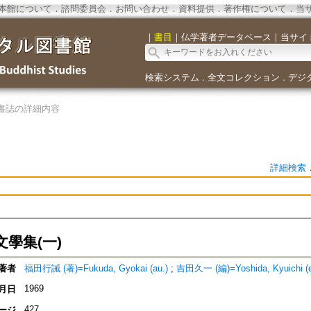
本館について
．
諮問委員会
．
お問い合わせ
．
資料提供
．
著作権について
．
当
｜
書目
｜
仏学著者データベース
｜
当サイ
検索システム
全文コレクション
デジ
．
．
書誌の詳細内容
詳細検索
學集(一)
著者
福田行誡 (著)=Fukuda, Gyokai (au.)
;
吉田久一 (編)=Yoshida, Kyuichi (e
1969
月日
427
ージ