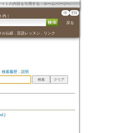
サイトの内容を引用する
．
ホームページへ
中
EN
ト内
｜
戻る
タル仏経
言語レッスン
リンク
．
．
．
検索履歴
．
説明
d.)