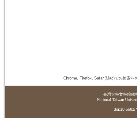
Chrome, Firefox, Safari(
臺灣大學
文學院佛
National Taiwan Universi
doi:10.6681