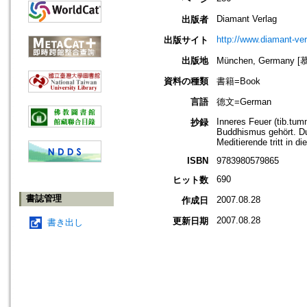
Diamant Verlag
出版者
http://www.diamant-ver
出版サイト
出版地
München, Germany 
資料の種類
書籍=Book
言語
德文=German
Inneres Feuer (tib.tum
抄録
Buddhismus gehört. Dur
Meditierende tritt in di
ISBN
9783980579865
690
ヒット数
書誌管理
2007.08.28
作成日
2007.08.28
更新日期
書き出し