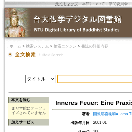
サイトマップ
．
本館について
．
諮問委員会
．
．
ホーム
>
検索システム
>
検索エンジン
>
書誌の詳細内容
本文を読む
Inneres Feuer: Eine Prax
まだ本館にオーソラ
イズされていません
著者
圖敦耶喜喇嘛=Lama Thu
加えサービス
2001.01
出版年月日
286
ページ