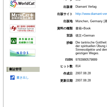
Diamant Verlag
出版者
http://www.diamant-ver
出版サイト
出版地
München, Germany 
資料の種類
書籍=Book
言語
德文=German
Die tantrische Gotthei
抄録
der spirituellen Übung 
Sinnesobjekte und den
geistigen Weges.
ISBN
9783980579889
814
ヒット数
書誌管理
2007.08.28
作成日
書き出し
2007.08.28
更新日期