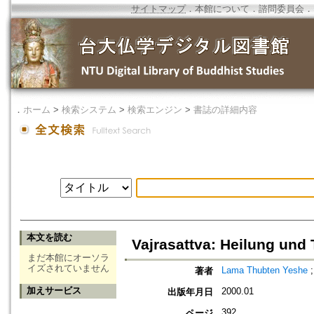
サイトマップ
．
本館について
．
諮問委員会
．
．
ホーム
>
検索システム
>
検索エンジン
>
書誌の詳細内容
本文を読む
Vajrasattva: Heilung und
まだ本館にオーソラ
イズされていません
Lama Thubten Yeshe
著者
加えサービス
2000.01
出版年月日
392
ページ