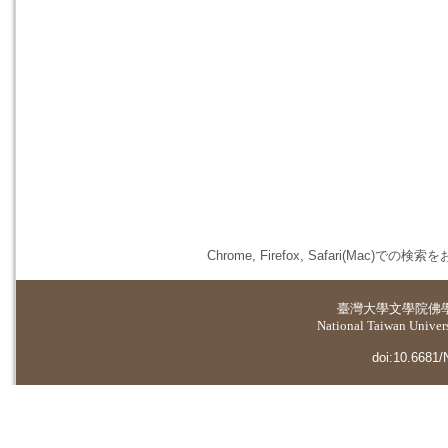
Chrome, Firefox, Safari(
臺灣大學
文學院佛
National Taiwan Universi
doi:10.6681