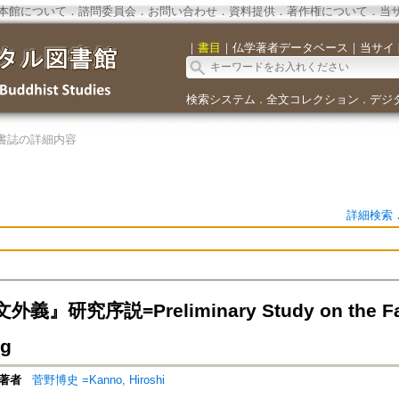
本館について
．
諮問委員会
．
お問い合わせ
．
資料提供
．
著作権について
．
当
｜
書目
｜
仏学著者データベース
｜
当サイ
検索システム
全文コレクション
デジ
．
．
書誌の詳細内容
詳細検索
』研究序説=Preliminary Study on the Fahu
g
著者
菅野博史 =Kanno, Hiroshi