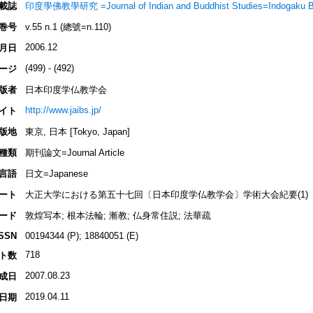
載誌
印度學佛教學研究 =Journal of Indian and Buddhist Studies=Indogaku 
巻号
v.55 n.1 (總號=n.110)
2006.12
月日
(499) - (492)
ージ
版者
日本印度学仏教学会
http://www.jaibs.jp/
イト
版地
東京, 日本 [Tokyo, Japan]
種類
期刊論文=Journal Article
言語
日文=Japanese
ート
大正大学における第五十七回〔日本印度学仏教学会〕学術大会紀要(1)
ード
敦煌写本; 根本法輪; 漸教; 仏身常住説; 法華疏
ISSN
00194344 (P); 18840051 (E)
718
ト数
2007.08.23
成日
2019.04.11
日期