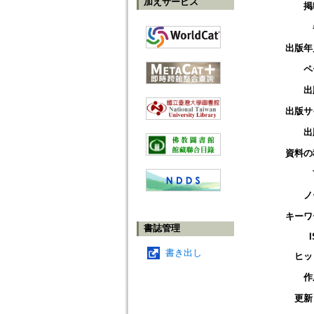
加えサービス
掲
出版年
ペ
出
出版サ
出
資料の
ノ
キーワ
書誌管理
書き出し
ヒッ
作
更新