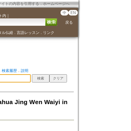
サイトの内容を引用する
．
ホームページへ
中
EN
ト内
｜
戻る
タル仏経
言語レッスン
リンク
．
．
．
検索履歴
．
説明
a Jing Wen Waiyi in