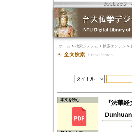
サイトマップ
．
．
ホーム
>
検索システム
>
検索エンジン
>
本文を読む
『法華経文外義
Dunhuan