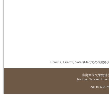
Chrome, Firefox, Safari(
臺灣大學
文學院佛
National Taiwan Universi
doi:10.6681