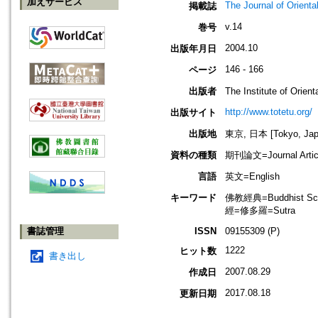
加えサービス
The Journal of Orienta
掲載誌
v.14
巻号
2004.10
出版年月日
146 - 166
ページ
出版者
The Institute of O
http://www.totetu.org/
出版サイト
出版地
東京, 日本 [Tokyo, Jap
資料の種類
期刊論文=Journal Artic
言語
英文=English
キーワード
佛教經典=Buddhist Scr
經=修多羅=Sutra
書誌管理
ISSN
09155309 (P)
1222
ヒット数
書き出し
2007.08.29
作成日
2017.08.18
更新日期