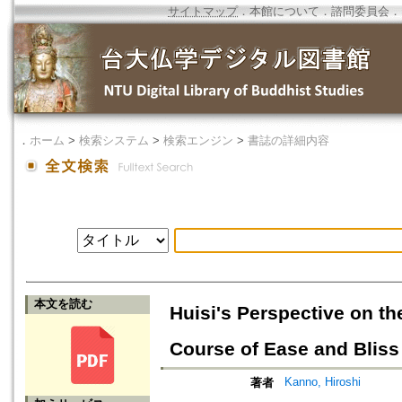
サイトマップ
．
本館について
．
諮問委員会
．
．
ホーム
>
検索システム
>
検索エンジン
>
書誌の詳細内容
本文を読む
Huisi's Perspective on t
Course of Ease and Bliss 
Kanno, Hiroshi
著者