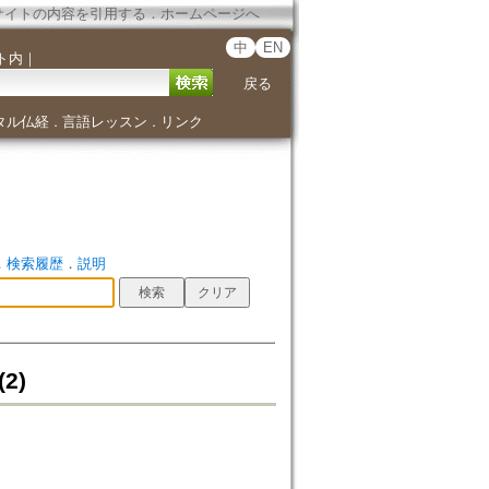
サイトの内容を引用する
．
ホームページへ
中
EN
ト内
｜
戻る
タル仏経
言語レッスン
リンク
．
．
．
検索履歴
．
説明
(2)