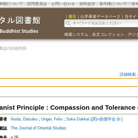
本館について
．
諮問委員会
．
お問い合わせ
．
資料提供
．
著作権について
．
当
｜
書目
｜
仏学著者データベース
｜
当サイ
検索システム
全文コレクション
デジ
．
．
書誌の詳細内容
詳細検索
nist Principle : Compassion and Tolerance 
著者
Ikeda, Daisaku
;
Unger, Felix
;
Soka Gakkai (譯)=創価学会 (tr.)
The Journal of Oriental Studies
載誌
v.16
巻号