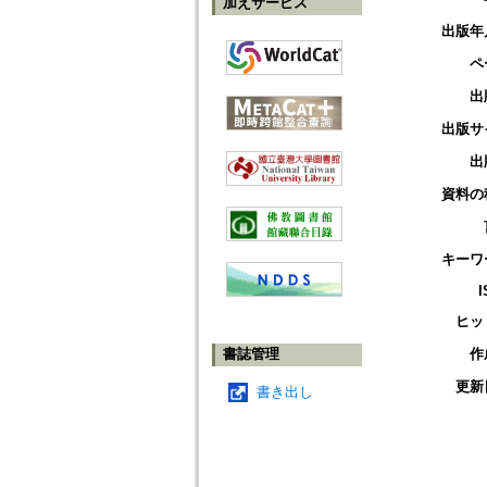
加えサービス
出版年
ペ
出
出版サ
出
資料の
キーワ
I
ヒッ
書誌管理
作
更新
書き出し