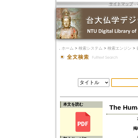
サイトマップ
．
．
ホーム
>
検索システム
>
検索エンジン
>
本文を読む
The Huma
掲