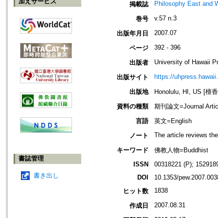
加えサービス
Philosophy East and 
掲載誌
v.57 n.3
巻号
2007.07
出版年月日
392 - 396
ページ
University of Hawaii P
出版者
https://uhpress.hawaii
出版サイト
出版地
Honolulu, HI, US 
資料の種類
期刊論文=Journal Artic
言語
英文=English
The article reviews th
ノート
キーワード
佛教人物=Buddhist
書誌管理
ISSN
00318221 (P); 1529189
書き出し
DOI
10.1353/pew.2007.003
1838
ヒット数
2007.08.31
作成日