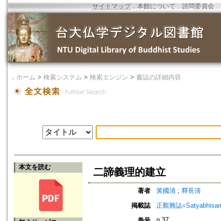
サイトマップ
．
本館について
．
諮問委員会
．
．
ホーム
>
検索システム
>
検索エンジン
>
書誌の詳細内容
本文を読む
二諦義理的建立
著者
黃國清
;
釋長清
掲載誌
正觀雜誌=Satyabhisamaya
n.37
巻号