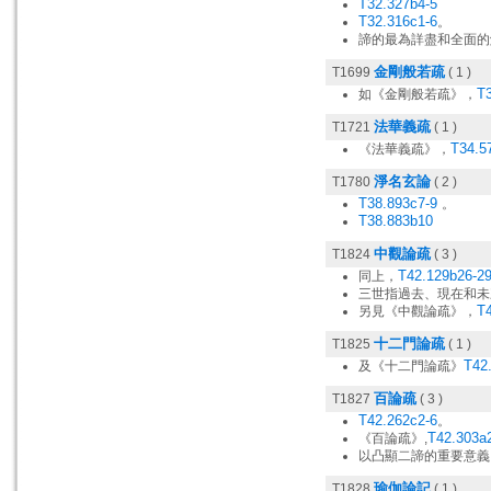
T32.327b4-5
T32.316c1-6
。
諦的最為詳盡和全面的
金剛般若疏
T1699
( 1 )
T
如《金剛般若疏》，
法華義疏
T1721
( 1 )
T34.5
《法華義疏》，
淨名玄論
T1780
( 2 )
T38.893c7-9
。
T38.883b10
中觀論疏
T1824
( 3 )
T42.129b26-2
同上，
三世指過去、現在和未
T
另見《中觀論疏》，
十二門論疏
T1825
( 1 )
T42
及《十二門論疏》
百論疏
T1827
( 3 )
T42.262c2-6
。
T42.303a
《百論疏》,
以凸顯二諦的重要意義
瑜伽論記
T1828
( 1 )