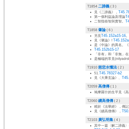
二諦義
T1854
( 3 )
T45.7
見《二諦義》，
T4
第一個利益論及理論
T
二智指俗智與實智。
肇論
T1858
( 6 )
T45.152a15-16
另見
T45.152a
見《肇論》!
是《中論》的異名。
T45.152b15-17
「非有」和「非無」在
是極端的常見(nityadrsti
慈悲水懺法
T1910
( 2 )
T45.78327-b2
51.
T45
見《大乘玄論》、
高僧傳
T2059
( 1 )
鳩摩羅什的生平見《高
續高僧傳
T2060
( 2 )
精於《法華經》，傳記
T50
見《續高僧傳》，
廣弘明集
T2103
( 4 )
其中一篇〈解二諦義〉