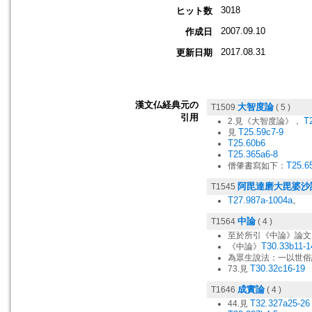
3018
ヒット数
2007.09.10
作成日
2017.08.31
更新日期
漢文仏経典元の
大智度論
T1509
( 5 )
引用
T
2.見《大智度論》，
T25.59c7-9
見
T25.60b6
T25.365a6-8
T25.6
僧肇書寫如下：
阿毘達磨大毘婆沙
T1545
T27.987a-1004a
。
中論
T1564
( 4 )
至於所引《中論》論文
T30.33b11-1
《中論》
為眾生說法：一以世俗
T30.32c16-19
73.見
成實論
T1646
( 4 )
T32.327a25-26
44.見