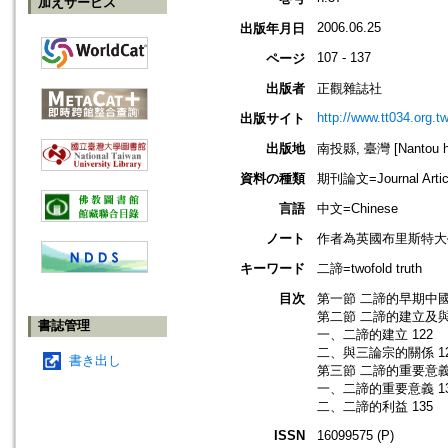
加えサービス
2006.06.25
出版年月日
107 - 137
ページ
出版者
正觀雜誌社
http://www.tt034.org.tw
出版サイト
出版地
南投縣, 臺灣 [Nantou hs
資料の種類
期刊論文=Journal Artic
言語
中文=Chinese
ノート
作者為英國布里斯特大
キーワード
二諦=twofold truth
目次
第一節 二諦的早期中國解
第二節 二諦的建立及與
書誌管理
一、二諦的建立 122
二、與三論宗的關係 1
書き出し
第三節 二諦的重要意義
一、二諦的重要意義 1
二、二諦的利益 135
ISSN
16099575 (P)