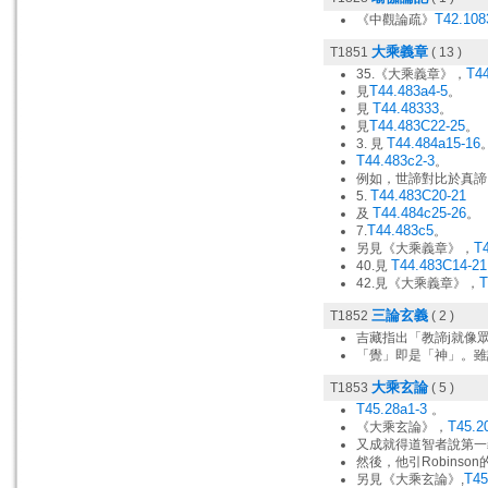
T42.108
《中觀論疏》
大乘義章
T1851
( 13 )
T4
35.《大乘義章》，
T44.483a4-5
見
。
T44.48333
見
。
T44.483C22-25
見
。
T44.484a15-16
3. 見
T44.483c2-3
。
例如，世諦對比於真諦
T44.483C20-21
5.
T44.484c25-26
及
。
T44.483c5
7.
。
T
另見《大乘義章》，
T44.483C14-21
40.見
T
42.見《大乘義章》，
三論玄義
T1852
( 2 )
吉藏指出「教諦j就像
「覺」即是「神」。雖
大乘玄論
T1853
( 5 )
T45.28a1-3
。
T45.2
《大乘玄論》，
又成就得道智者說第一
然後，他引Robinson
T45
另見《大乘玄論》,