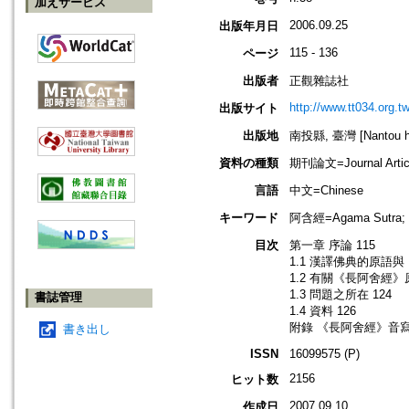
加えサービス
2006.09.25
出版年月日
115 - 136
ページ
出版者
正觀雜誌社
http://www.tt034.org.tw
出版サイト
出版地
南投縣, 臺灣 [Nantou hs
資料の種類
期刊論文=Journal Artic
言語
中文=Chinese
キーワード
阿含經=Agama Sutra
目次
第一章 序論 115
1.1 漢譯佛典的原語與
1.2 有關《長阿舍經》
1.3 問題之所在 124
書誌管理
1.4 資料 126
附錄 《長阿舍經》音寫
書き出し
ISSN
16099575 (P)
2156
ヒット数
2007.09.10
作成日