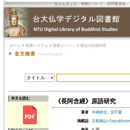
サイトマップ
．
本館について
．
諮問委員会
．
．
ホーム
>
検索システム
>
検索エンジン
>
書誌の詳細内容
本文を読む
《長阿含經》原語研究
著者
辛嶋静志
;
賀可慶
掲載誌
正觀雜誌=Satyabhisamaya
n.38
巻号