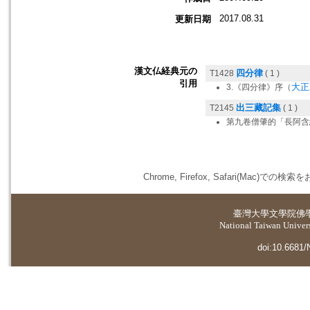
2017.08.31
更新日期
漢文仏経典元の
四分律
T1428
( 1 )
引用
大正2
3.《四分律》序（
出三藏記集
T2145
( 1 )
第九卷僧肇的「長阿含
Chrome, Firefox, Safari(
臺灣大學
文學院佛
National Taiwan Universi
doi:10.6681