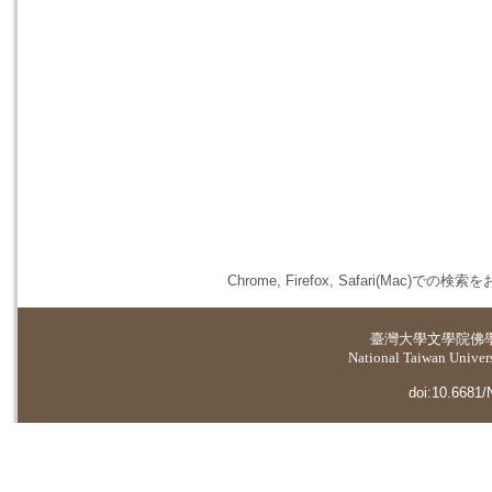
Chrome, Firefox, Safari(
臺灣大學
文學院佛
National Taiwan Universi
doi:10.6681