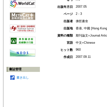
2007.05
出版年月日
2 - 3
ページ
出版者
佛哲書舍
出版地
香港, 中國 [Hong Kong,
資料の種類
期刊論文=Journal Artic
言語
中文=Chinese
960
ヒット数
2007.09.11
作成日
書誌管理
書き出し