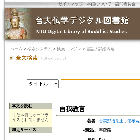
サイトマップ
．
本館について
．
諮問委員会
．
．
ホーム
>
検索システム
>
検索エンジン
>
書誌の詳細内容
本文を読む
自我教言
まだ本館にオーソラ
イズされていません
著者
晉美彭措法王
;
堪布索
加えサービス
掲載誌
菩薩藏
n.8
巻号