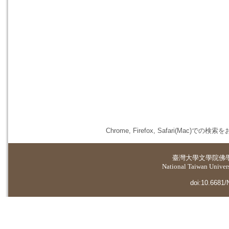
Chrome, Firefox, Safari(
臺灣大學
文學院佛
National Taiwan Universi
doi:10.6681