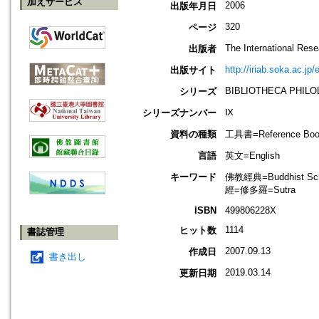
加えサービス
2006
出版年月日
320
ページ
The International Rese
出版者
http://iriab.soka.ac.jp
出版サイト
BIBLIOTHECA PHILO
シリーズ
Ⅸ
シリーズナンバー
資料の種類
工具書=Reference Bo
言語
英文=English
キーワード
佛教經典=Buddhist Scr
經=修多羅=Sutra
ISBN
499806228X
1114
ヒット数
書誌管理
2007.09.13
作成日
書き出し
2019.03.14
更新日期