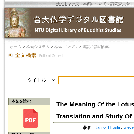
サイトマップ
．
本館について
．
諮問委員会
．
．
ホーム
>
検索システム
>
検索エンジン
>
書誌の詳細内容
本文を読む
The Meaning Of the Lotus
Translation and Study Of 
Kanno, Hiroshi
;
Steve
著者