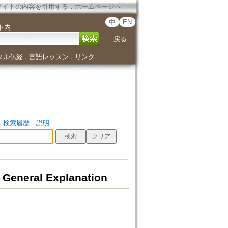
サイトの内容を引用する
．
ホームページへ
中
EN
ト内
｜
戻る
タル仏経
言語レッスン
リンク
．
．
．
検索履歴
．
説明
 General Explanation