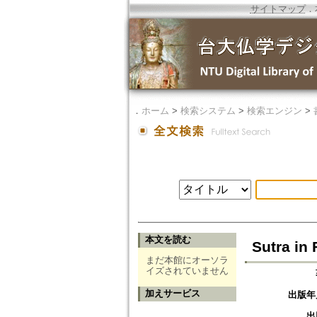
サイトマップ
．
．
ホーム
>
検索システム
>
検索エンジン
>
本文を読む
Sutra in
まだ本館にオーソラ
イズされていません
加えサービス
出版年
出