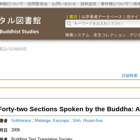
本館について
．
諮問委員会
．
お問い合わせ
．
資料提供
．
著作権について
．
当
｜
書目
｜
仏学著者データベース
｜
当サイ
検索システム
全文コレクション
デジ
．
．
書誌の詳細内容
詳細検索
 Forty-two Sections Spoken by the Buddha: A
Gobharana
;
Matanga, Kasyapa
;
Shih, Hsuan-hua
著者
2006
月日
Buddhist Text Translation Society
版者