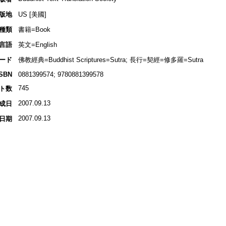
版地
US [美國]
種類
書籍=Book
言語
英文=English
ード
佛教經典=Buddhist Scriptures=Sutra; 長行=契經=修多羅=Sutra
ISBN
0881399574; 9780881399578
745
ト数
2007.09.13
成日
2007.09.13
日期