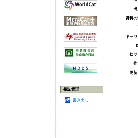
出
資料の
キーワ
ヒッ
作
更新
書誌管理
書き出し