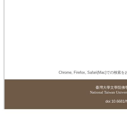
Chrome, Firefox, Safari(
臺灣大學
文學院佛
National Taiwan Universi
doi:10.6681