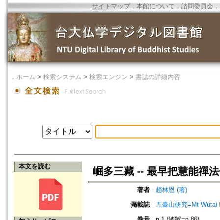
サイトマップ
．
本館について
．
諮問委員会
．
．
ホーム
>
検索システム
>
検索エンジン
>
書誌の詳細内容
本文を読む
崛多三藏 -- 最早把慧能
著者
趙林恩 (著)
掲載誌
五臺山研究=Mt Wutai R
巻号
n.1 (總號=n.86)