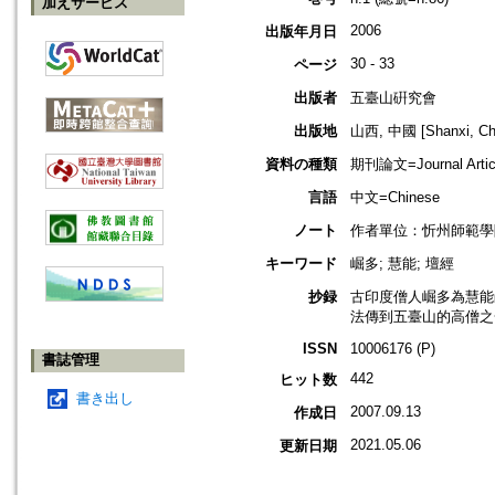
加えサービス
2006
出版年月日
30 - 33
ページ
出版者
五臺山硏究會
出版地
山西, 中國 [Shanxi, Ch
資料の種類
期刊論文=Journal Artic
言語
中文=Chinese
ノート
作者單位：忻州師範學
キーワード
崛多; 慧能; 壇經
抄録
古印度僧人崛多為慧能
法傳到五臺山的高僧之
ISSN
10006176 (P)
書誌管理
442
ヒット数
書き出し
2007.09.13
作成日
2021.05.06
更新日期