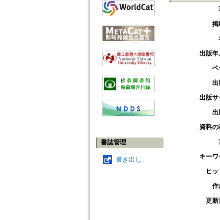
掲
出版年
ペ
出
出版サ
出
資料の
書誌管理
キーワ
書き出し
ヒッ
作
更新