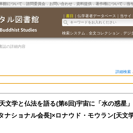
本館について
．
諮問委員会
．
お問い合わせ
．
資料提供
．
著作権について
．
当
｜
書目
｜
仏学著者データベース
｜
当サイ
検索システム
全文コレクション
デジ
．
．
書誌の詳細内容
詳細検索
 天文学と仏法を語る(第6回)宇宙に「水の惑星」
タナショナル会長]×ロナウド・モウラン[天文