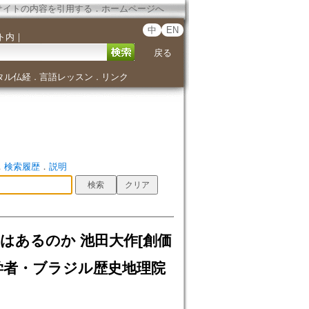
サイトの内容を引用する
．
ホームページへ
中
EN
ト内
｜
戻る
タル仏経
言語レッスン
リンク
．
．
．
検索履歴
．
説明
はあるのか 池田大作[創価
学者・ブラジル歴史地理院