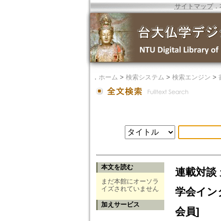
サイトマップ
．
．
ホーム
>
検索システム
>
検索エンジン
>
本文を読む
連載対談
まだ本館にオーソラ
イズされていません
学会イン
加えサービス
会員]