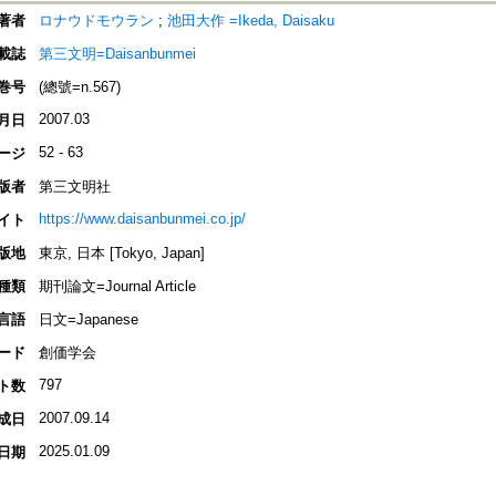
著者
ロナウドモウラン
;
池田大作 =Ikeda, Daisaku
載誌
第三文明=Daisanbunmei
巻号
(總號=n.567)
2007.03
月日
52 - 63
ージ
版者
第三文明社
https://www.daisanbunmei.co.jp/
イト
版地
東京, 日本 [Tokyo, Japan]
種類
期刊論文=Journal Article
言語
日文=Japanese
ード
創価学会
797
ト数
2007.09.14
成日
2025.01.09
日期