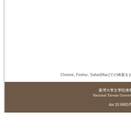
Chrome, Firefox, Safari(
臺灣大學
文學院佛
National Taiwan Universi
doi:10.6681