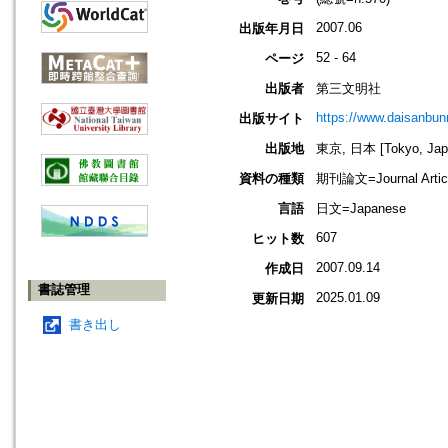
2007.06
出版年月日
52 - 64
ページ
出版者
第三文明社
https://www.daisanbun
出版サイト
出版地
東京, 日本 [Tokyo, Jap
資料の種類
期刊論文=Journal Artic
言語
日文=Japanese
607
ヒット数
2007.09.14
作成日
書誌管理
2025.01.09
更新日期
書き出し