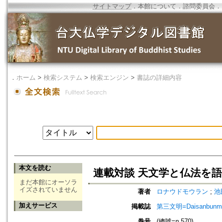
サイトマップ
．
本館について
．
諮問委員会
．
．
ホーム
>
検索システム
>
検索エンジン
>
書誌の詳細内容
本文を読む
連載対談 天文学と仏法を語
まだ本館にオーソラ
イズされていません
著者
ロナウドモウラン
;
池田
加えサービス
掲載誌
第三文明=Daisanbunm
巻号
(總號=n.570)