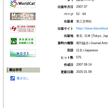
2007.07
出版年月日
52 - 64
ページ
出版者
第三文明社
https://www.daisanbun
出版サイト
出版地
東京, 日本 [Tokyo, Jap
資料の種類
期刊論文=Journal Artic
言語
日文=Japanese
575
ヒット数
2007.09.14
作成日
書誌管理
2025.01.09
更新日期
書き出し