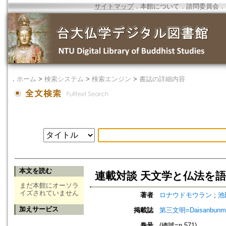
サイトマップ
．
本館について
．
諮問委員会
．
．
ホーム
>
検索システム
>
検索エンジン
>
書誌の詳細内容
本文を読む
連載対談 天文学と仏法を語
まだ本館にオーソラ
イズされていません
著者
ロナウドモウラン
;
池田
加えサービス
掲載誌
第三文明=Daisanbunm
巻号
(總號=n.571)