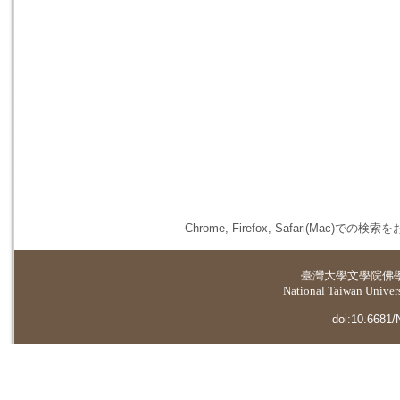
Chrome, Firefox, Safari(
臺灣大學
文學院佛
National Taiwan Universi
doi:10.6681