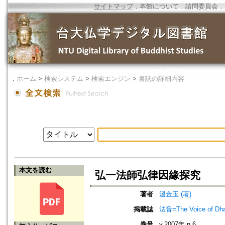
サイトマップ
．
本館について
．
諮問委員会
．
．
ホーム
>
検索システム
>
検索エンジン
>
書誌の詳細内容
本文を読む
弘一法師弘律因緣探究
著者
溫金玉 (著)
掲載誌
法音=The Voice of Dh
巻号
v.2007年 n.6