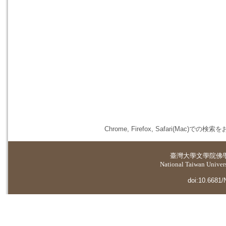
Chrome, Firefox, Safari(
臺灣大學
文學院佛
National Taiwan Universi
doi:10.6681