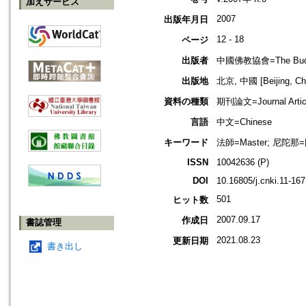
加えサービス
2007
出版年月日
12 - 18
ページ
出版者
中國佛教協會=The Buddhis
出版地
北京, 中國 [Beijing, Ch
資料の種類
期刊論文=Journal Artic
言語
中文=Chinese
キーワード
法師=Master; 尼陀那=
ISSN
10042636 (P)
DOI
10.16805/j.cnki.11-16
501
ヒット数
2007.09.17
作成日
書誌管理
2021.08.23
更新日期
書き出し