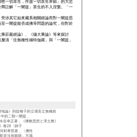
憐愍一切眾生，作盡一切眾生界願」的大悲
詮釋註解「一闡提」眾生的不入涅槃。「一
，旁涉其它如來藏系相關經論而對一闡提思
乃至一闡提能否成佛等問題的論究，但對於
大乘莊嚴經論》、《攝大乘論》等來探討
以釐清「住無種性補特伽羅」與「一闡提」
師地論》則從種子的立場安立無種姓
經》中的二類一闡提，
水谷幸正著，《佛教思想と淨土教》
經》卷28〈師子
 參見河村孝照著，〈佛性
 無目即是沒有眼睛，不識