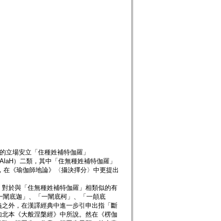
）的立場安立「住種姓補特伽羅」
H pudgAlaH）二類，其中「住無種姓補特伽羅」
果，在《瑜伽師地論》〈攝決擇分〉中更提出
，對於與「住無種姓補特伽羅」相類似的有
提」、「一闡底迦」、「一闡底柯」、「一顛底
義之外，在漢譯經典中進一步引申出指「斷
如北本《大般涅槃經》中所說。然在《楞伽