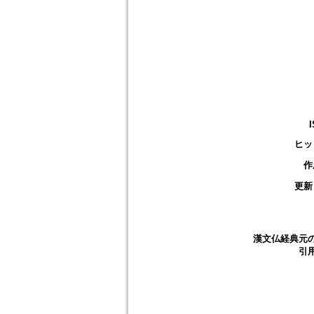
ヒッ
作
更新
漢文仏経典元
引