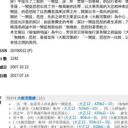
經》中提出了二類的「一闡提」說，即「焚燒一切善根」的惡行者和「
菩薩，一闡提思想出現了另一種風貌的詮釋，以大乘菩薩的大悲精神來
闡提」的思想除了以危機意識來詮釋之外，開展出另一面向的說明。
關於「一闡提」思想，先前之研究主要是以北本《大般涅槃經》為中心
想提出詳盡的探討，如從教團史的考察，探討一闡提思想的產生原因；
唯識系經論中與一闡提相類似的「無種姓」思想則著墨較少。
本文擬以《瑜伽師地論》為中心，旁涉其它與瑜伽行派有關之經論如《
「無種姓」思想，最後並與《大般涅槃經》「一闡提」思想作一比較，
有情之間的異同。
ISSN
20700512 (P)
1242
ト数
2007.10.12
成日
2017.07.14
日期
の
大般涅槃經
T0374
( 12 )
用
大正12，425b2～10
、法、僧，如是等人亦名趣向一闡提道。 （
）《瑜伽
大正12，519a5～b3
） [4] 參見《大般涅槃經》卷26（
）。 [5]《入楞伽
大正12，418a11～14
泥之中，百千萬歲不能令清起菩提心。 」（
）。參見
大正12，404c4～6
前十卷。 [24]《大般涅槃經》卷7 (
)。 [25]《大般涅槃
大正12，534c13～15
]《大般涅槃經》卷28〈師子吼菩薩品〉(
)。 [26]
大正12，418b4～9
人。參見《大般涅槃經》卷9〈如來性品〉(
)。 [28]