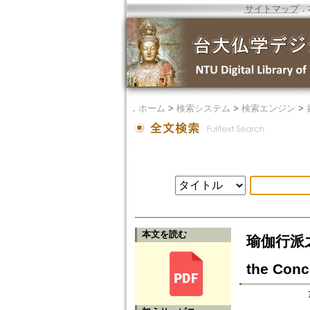
サイトマップ
．
．
ホーム
>
検索システム
>
検索エンジン
>
本文を読む
瑜伽行派之「
the Conc