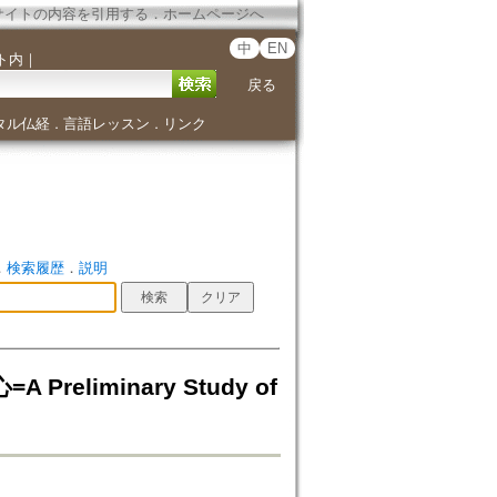
サイトの内容を引用する
．
ホームページへ
中
EN
ト内
｜
戻る
タル仏経
言語レッスン
リンク
．
．
．
検索履歴
．
説明
liminary Study of