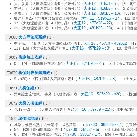
大正12，419a4～7
人。參見《大般涅槃經》卷9〈如來性品〉(
)。 [29]
大正12，419b5～7
窮已。」《大般涅槃經》卷9〈如來性品〉(
)。 又如卷
大正12，393b5～10
是處。」《大般涅槃經》卷5〈如來性品〉(
)。 [30
大正12，519b16～17
槃經》卷26〈光明遍照高貴德王菩薩品〉(
)。 [32
大正12，477c26～27
37]《大般涅槃經》卷19〈梵行品〉 (
)。 [38]《瑜伽
大正12，481b25～28
39]《大般涅槃經》卷19〈梵行品〉 (
)。 [40]《瑜
大方等如來藏經
T0666
( 2 )
大正16，457c3～459b12
有金像。 （參見《大方等如來藏經》卷1，
） [
大正16，457b29～c3
12） [19]《大方等如來藏經》卷1（
）。 [20] 參
佛說無上依經
T0669
( 1 )
大正16，471b20～21
0)。 [74]《佛說無上依經》卷1 (
)。 [75]《攝大乘論釋
楞伽阿跋多羅寶經
T0670
( 1 )
大正16，487b19～c3
9～b20)；《楞伽阿跋多羅寶經》卷1（
）；《大乘入楞
入楞伽經
T0671
( 1 )
大正16，527a29～b20
槃可證之空性慧。 參見《入楞伽經》卷2(
)；《楞伽
大乘入楞伽經
T0672
( 1 )
大正16，597c9～22
7b19～c3）；《大乘入楞伽經》卷2(
) [6] 此中所
瑜伽師地論
T1579
( 19 )
大正30，398b25~ c4
成熟，或已成熟；或未清淨；或已清淨。 （
）從這段
大正30，398a2～6
57。 [33]《瑜伽師地論》卷21 (
)。 [34]《瑜伽師地論》卷
大正30，398a7～17
6)。 [34]《瑜伽師地論》卷21 (
)。 [35]《一切經音義》