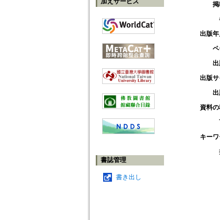
加えサービス
掲
出版年
ペ
出
出版サ
出
資料の
キーワ
書誌管理
書き出し