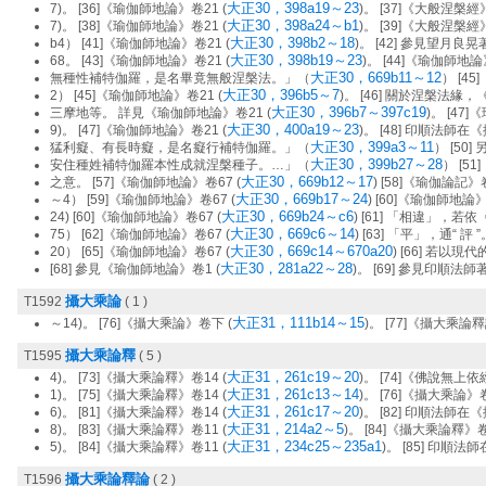
大正30，398a19～23
7)。 [36]《瑜伽師地論》卷21 (
)。 [37]《大般涅槃
大正30，398a24～b1
7)。 [38]《瑜伽師地論》卷21 (
)。 [39]《大般涅槃
大正30，398b2～18
b4） [41]《瑜伽師地論》卷21 (
)。 [42] 參見望月良
大正30，398b19～23
68。 [43]《瑜伽師地論》卷21 (
)。 [44]《瑜伽師地
大正30，669b11～12
無種性補特伽羅，是名畢竟無般涅槃法。」（
） [4
大正30，396b5～7
2） [45]《瑜伽師地論》卷21 (
)。 [46] 關於涅槃法緣
大正30，396b7～397c19
三摩地等。 詳見《瑜伽師地論》卷21 (
)。 [47
大正30，400a19～23
9)。 [47]《瑜伽師地論》卷21 (
)。 [48] 印順法師
大正30，399a3～11
猛利癡、有長時癡，是名癡行補特伽羅。」（
） [50
大正30，399b27～28
安住種姓補特伽羅本性成就涅槃種子。…」（
） [5
大正30，669b12～17
之意。 [57]《瑜伽師地論》卷67 (
) [58]《瑜伽論記
大正30，669b17～24
～4） [59]《瑜伽師地論》卷67 (
) [60]《瑜伽師地論》
大正30，669b24～c6
24) [60]《瑜伽師地論》卷67 (
) [61] 「相違」，若
大正30，669c6～14
75） [62]《瑜伽師地論》卷67 (
) [63] 「平」，通“ 評
大正30，669c14～670a20
20） [65]《瑜伽師地論》卷67 (
) [66] 若以
大正30，281a22～28
[68] 參見《瑜伽師地論》卷1 (
)。 [69] 參見印順法
攝大乘論
T1592
( 1 )
大正31，111b14～15
～14)。 [76]《攝大乘論》卷下 (
)。 [77]《攝大乘論釋
攝大乘論釋
T1595
( 5 )
大正31，261c19～20
4)。 [73]《攝大乘論釋》卷14 (
)。 [74]《佛說無上依
大正31，261c13～14
1)。 [75]《攝大乘論釋》卷14 (
)。 [76]《攝大乘論》
大正31，261c17～20
6)。 [81]《攝大乘論釋》卷14 (
)。 [82] 印順法師
大正31，214a2～5
8)。 [83]《攝大乘論釋》卷11 (
)。 [84]《攝大乘論釋》卷
大正31，234c25～235a1
5)。 [84]《攝大乘論釋》卷11 (
)。 [85] 印順
攝大乘論釋論
T1596
( 2 )