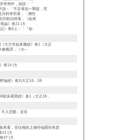
 此中亦有例外，如說：「
5中說：「不定者如一闡提，究
] 參見河村孝照著，〈佛性
] 參見印順法師著，《如來
師地論》卷21 (大
伽論記》卷6上：「『如
19]《大方等如來藏經》卷1（大正
見寺本婉雅譯，《タ─
》卷14 (大
伽經》卷2(大正16，59
阿跋多羅寶經》卷1（大正16，
謂的「不入涅槃」並非
敘來看，安住種姓之補特伽羅尚有貪
21 (大
卷47 (大