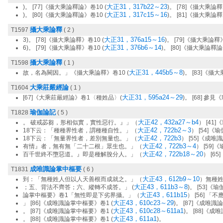
大正31，317b22～23
)。 [77]《攝大乘論釋論》卷10 (
)。 [78]《攝大乘論釋
大正31，317c15～16
)。 [80]《攝大乘論釋論》卷10 (
)。 [81]《攝大乘論釋
攝大乘論釋
T1597
( 2 )
大正31，376a15～16
3)。 [78]《攝大乘論釋》卷10 (
)。 [79]《攝大乘論釋
大正31，376b6～14
6)。 [79]《攝大乘論釋》卷10 (
)。 [80]《攝大乘論釋論
攝大乘論釋
T1598
( 1 )
大正31，445b5～8
故，名為闕因。」《攝大乘論釋》卷10 (
)。 [83]《攝
大乘莊嚴經論
T1604
( 1 )
大正31，595a24～29
[67]《大乘莊嚴經論》卷1〈種姓品〉(
)。 [68] 參
瑜伽論記
T1828
( 5 )
大正42，432a27～b4
。 破戒苾芻，形相似實，實性惡行。』」（
） [41
大正42，722b2～3
18下云：「種種界性者，謂種種自性。」（
） [54]
大正42，722b3
18下云：「無量界性者，差別無量也。」（
） [55]《成
大正42，722b3～4
有情』者，無有無「二十二根」眾生也。」（
） [59]
大正42，722b18～20
百千世終不墮惡道。』即是種解脫分人。」（
） [6
成唯識論掌中樞要
T1831
( 6 )
大正43，612b9～10
到：「無種姓人但以人天善根而成就之。」（
）無種
大正43，611b3～8
；五、背法不齊答；六、縱轉不成答。」 (
)。 [53]
大正43，611b15
論掌中樞要》卷1「無性即是下劣界攝。」（
） [56] 「不
大正43，610c23～29
」 [86]《成唯識論掌中樞要》卷1 (
)。 [87]《成唯
大正43，610c28～611a1
。 [87]《成唯識論掌中樞要》卷1 (
)。 [88]《
大正43，611a1
。 [88]《成唯識論掌中樞要》卷1 (
)。