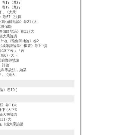
經》卷19〈梵行
經》卷19〈梵行
晃著，《大乘
論》卷67〈決擇
5]《瑜伽師地論》卷21 (大
，《瑜伽師
]《瑜伽師地論》卷21 (大
在《攝大乘論講
] 另外在《瑜伽師地論》卷2
1]《成唯識論掌中樞要》卷1中提
》卷18下云：「言
卷67 (大正
依《瑜伽師地論
 ”。評論
現代的科學說法，如某
師著，《攝大
論》卷10 (
經》卷1 (大
卷下 (大正3
在《攝大乘論講
11 (大
法師在《攝大乘論講