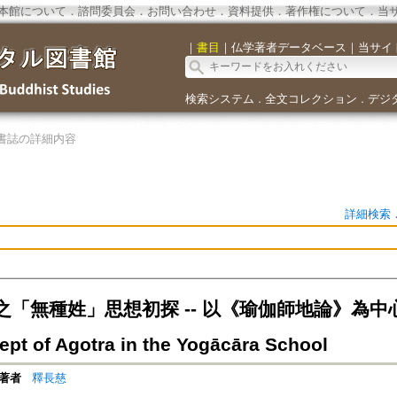
本館について
．
諮問委員会
．
お問い合わせ
．
資料提供
．
著作権について
．
当
｜
書目
｜
仏学著者データベース
｜
当サイ
検索システム
全文コレクション
デジ
．
．
書誌の詳細内容
詳細検索
無種姓」思想初探 -- 以《瑜伽師地論》為中心=A Pre
ept of Agotra in the Yogācāra School
著者
釋長慈