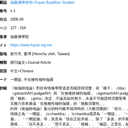
載誌
福嚴佛學研究=Fuyan Buddhist Studies
n.1
巻号
2006.04
月日
127 - 154
ージ
版者
福嚴佛學院
https://www.fuyan.org.tw/
イト
版地
新竹市, 臺灣 [Hsinchu shih, Taiwan]
種類
期刊論文=Journal Article
言語
中文=Chinese
ード
一闡提; 不住種性補特伽羅
抄録
《瑜伽師地論》對於有情修學聖道是否能證得涅槃，依「種子」（bIja
（gotrasthAH pudgalAH）與「住無種姓補特伽羅」（agotrasthA
因「種姓」（gotra）決定，不論其如何努力，永遠不可能證得涅槃聖
五難六答來廣成「住無種性補特伽羅」的「無般涅槃性」。
約與《瑜伽師地論》集出的時代略早或同時的《大般涅槃經》「前分」
情稱之為「一闡提」（icchantika）。Icchantika漢譯為「一闡
迦」、「一闡提迦」等，其意為「現在正欲求者」。除了「多貪」的字
善根」、「信不具足」、「慧不具足」、「燒種」、「極惡」之眾生，