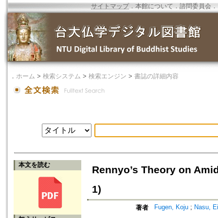
サイトマップ
．
本館について
．
諮問委員会
．
．
ホーム
>
検索システム
>
検索エンジン
>
書誌の詳細内容
本文を読む
Rennyo’s Theory on Amid
1)
Fugen, Koju
;
Nasu, E
著者