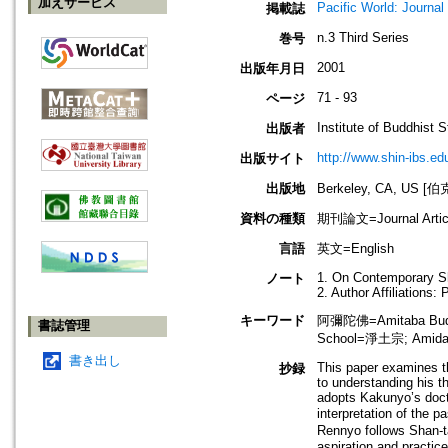
加えサービス
Pacific World: Journal 
掲載誌
n.3 Third Series
巻号
2001
出版年月日
71 - 93
ページ
Institute of Buddhist S
出版者
http://www.shin-ibs.ed
出版サイト
出版地
Berkeley, CA, US
資料の種類
期刊論文=Journal Artic
言語
英文=English
1. On Contemporary S
ノート
2. Author Affiliations
キーワード
阿彌陀佛=Amitaba Budd
書誌管理
School=淨土宗; Amid
書き出し
This paper examines t
抄録
to understanding his t
adopts Kakunyo’s doct
interpretation of the
Rennyo follows Shan-ta
aspiration and practic