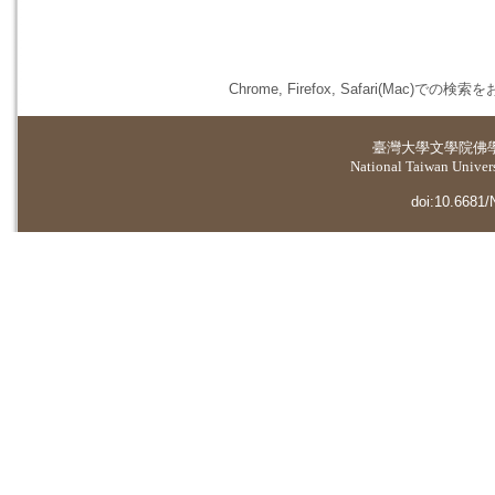
Chrome, Firefox, Safari(
臺灣大學
文學院佛
National Taiwan Universi
doi:10.6681