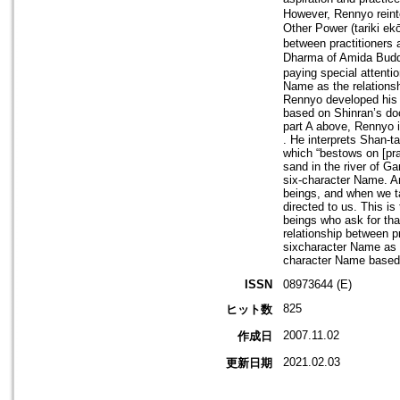
However, Rennyo reinte
Other Power (tariki ek
between practitioners 
Dharma of Amida Buddh
paying special attenti
Name as the relationsh
Rennyo developed his i
based on Shinran’s doc
part A above, Rennyo id
. He interprets Shan-ta
which “bestows on [pra
sand in the river of G
six-character Name. Am
beings, and when we tak
directed to us. This i
beings who ask for tha
relationship between p
sixcharacter Name as th
character Name based o
ISSN
08973644 (E)
825
ヒット数
2007.11.02
作成日
2021.02.03
更新日期