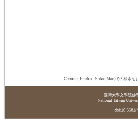
Chrome, Firefox, Safari(
臺灣大學
文學院佛
National Taiwan Universi
doi:10.6681