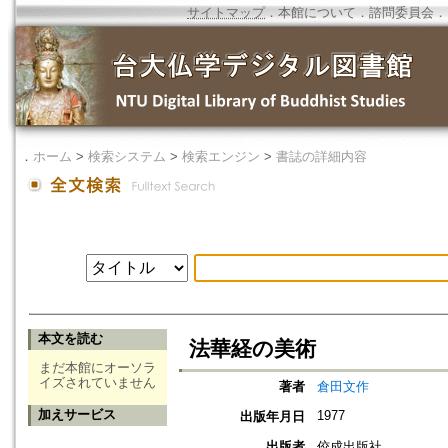
サイトマップ
．
本館について
．
諮問委員会
．
．
ホーム
>
検索システム
>
検索エンジン
>
書誌の詳細内容
本文を読む
法華経の美術
まだ本館にオーソラ
イズされていません
著者
倉田文作
加えサービス
1977
出版年月日
出版者
佼成出版社