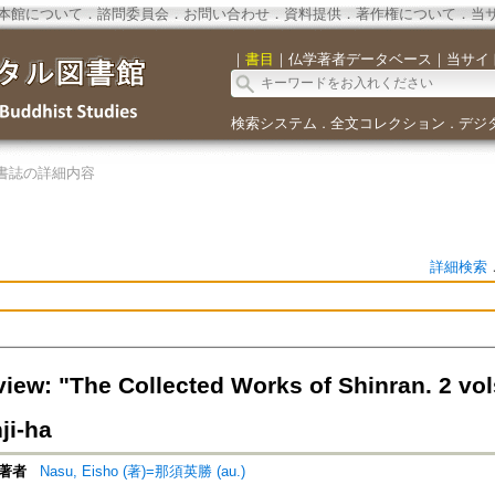
本館について
．
諮問委員会
．
お問い合わせ
．
資料提供
．
著作権について
．
当
｜
書目
｜
仏学著者データベース
｜
当サイ
検索システム
全文コレクション
デジ
．
．
書誌の詳細内容
詳細検索
iew: "The Collected Works of Shinran. 2 vo
ji-ha
著者
Nasu, Eisho (著)=那須英勝 (au.)