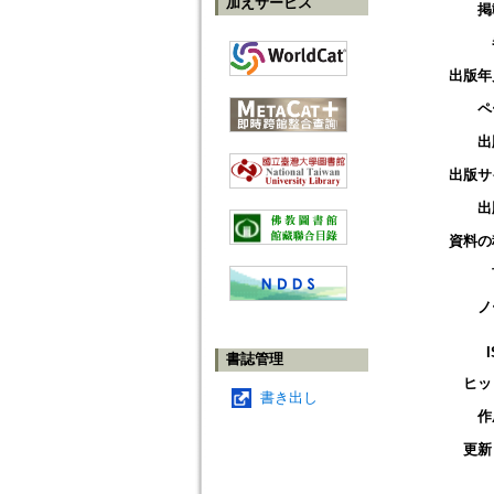
加えサービス
掲
出版年
ペ
出
出版サ
出
資料の
ノ
書誌管理
ヒッ
書き出し
作
更新