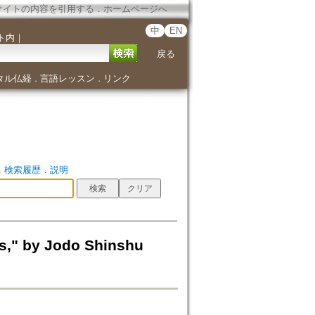
サイトの内容を引用する
．
ホームページへ
中
EN
ト内
｜
戻る
タル仏経
言語レッスン
リンク
．
．
．
検索履歴
．
説明
ls," by Jodo Shinshu