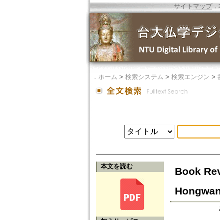
サイトマップ
．
．
ホーム
>
検索システム
>
検索エンジン
>
本文を読む
Book Rev
Hongwan