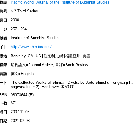
Pacific World: Journal of the Institute of Buddhist Studies
載誌
n.2 Third Series
巻号
2000
月日
257 - 264
ージ
Institute of Buddhist Studies
版者
http://www.shin-ibs.edu/
イト
版地
Berkeley, CA, US [伯克利, 加利福尼亞州, 美國]
種類
期刊論文=Journal Article; 書評=Book Review
言語
英文=English
The Collected Works of Shinran. 2 vols, by Jodo Shinshu Hongwanji-ha, 
ート
pages(volume 2). Hardcover: $ 50.00.
ISSN
08973644 (E)
671
ト数
2007.11.05
成日
2021.02.03
日期