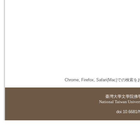
Chrome, Firefox, Safari(
臺灣大學
文學院佛
National Taiwan Universi
doi:10.6681