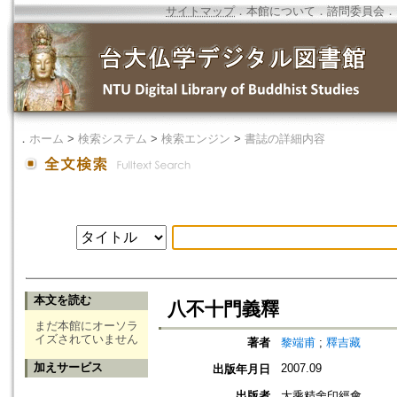
サイトマップ
．
本館について
．
諮問委員会
．
．
ホーム
>
検索システム
>
検索エンジン
>
書誌の詳細内容
本文を読む
八不十門義釋
まだ本館にオーソラ
イズされていません
著者
黎端甫
;
釋吉藏
加えサービス
2007.09
出版年月日
出版者
大乘精舍印經會