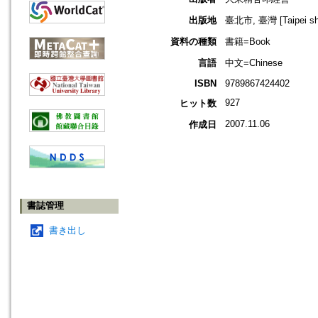
出版地
臺北市, 臺灣 [Taipei shi
資料の種類
書籍=Book
言語
中文=Chinese
ISBN
9789867424402
927
ヒット数
2007.11.06
作成日
書誌管理
書き出し