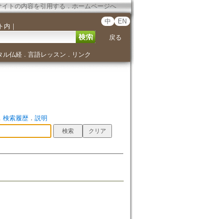
サイトの内容を引用する
．
ホームページへ
中
EN
ト内
｜
戻る
タル仏経
言語レッスン
リンク
．
．
．
検索履歴
．
説明