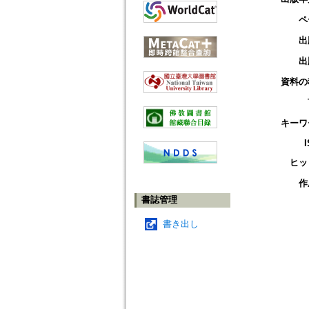
ペ
出
出
資料の
キーワ
ヒッ
作
書誌管理
書き出し