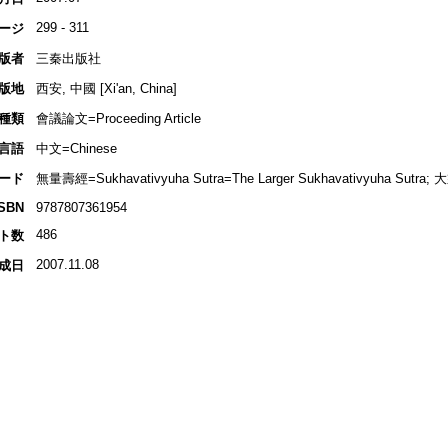
299 - 311
ージ
版者
三秦出版社
版地
西安, 中國 [Xi'an, China]
種類
會議論文=Proceeding Article
言語
中文=Chinese
ード
無量壽經=Sukhavativyuha Sutra=The Larger Sukhavativyuha Sutra; 
ISBN
9787807361954
486
ト数
2007.11.08
成日