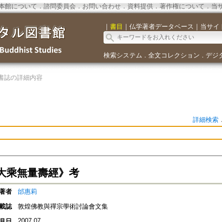
本館について
．
諮問委員会
．
お問い合わせ
．
資料提供
．
著作権について
．
当
｜
書目
｜
仏学著者データベース
｜
当サイ
検索システム
全文コレクション
デジ
．
．
書誌の詳細内容
詳細検索
大乘無量壽經》考
著者
邰惠莉
載誌
敦煌佛教與禪宗學術討論會文集
2007.07
月日