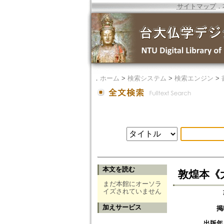
サイトマップ
．
．
ホーム
>
検索システム
>
検索エンジン
>
本文を読む
敦煌本《
まだ本館にオーソラ
イズされていません
加えサービス
掲
出版年