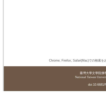
Chrome, Firefox, Safari(
臺灣大學
文學院佛
National Taiwan Universi
doi:10.6681