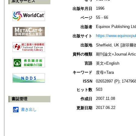
加えサービス
1996
出版年月日
55 - 66
ページ
Equinox Publishing Ltd
出版者
https://www.equinoxp
出版サイト
出版地
Sheffield, UK [謝菲爾
資料の種類
期刊論文=Journal Artic
言語
英文=English
キーワード
度母=Tara
ISSN
02652897 (P); 1747968
503
ヒット数
2007.11.08
書誌管理
作成日
2017.06.22
更新日期
書き出し