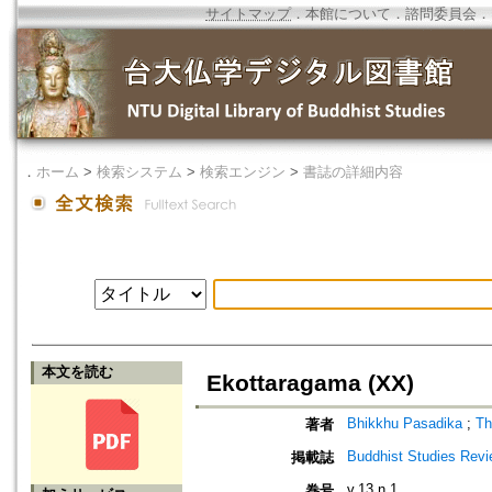
サイトマップ
．
本館について
．
諮問委員会
．
．
ホーム
>
検索システム
>
検索エンジン
>
書誌の詳細内容
本文を読む
Ekottaragama (XX)
Bhikkhu Pasadika
;
Th
著者
Buddhist Studies Rev
掲載誌
v.13 n.1
巻号