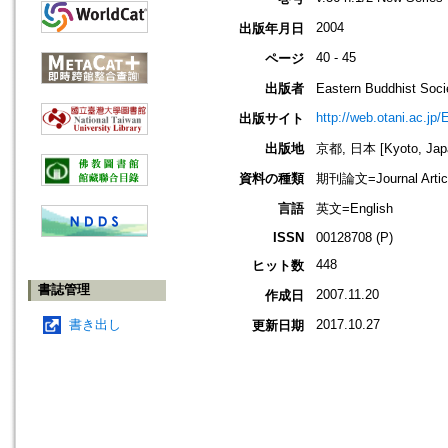
2004
出版年月日
40 - 45
ページ
出版者
Eastern Buddhis
http://web.otani.ac.jp
出版サイト
出版地
京都, 日本 [Kyoto, Jap
資料の種類
期刊論文=Journal Artic
言語
英文=English
ISSN
00128708 (P)
448
ヒット数
書誌管理
2007.11.20
作成日
書き出し
2017.10.27
更新日期