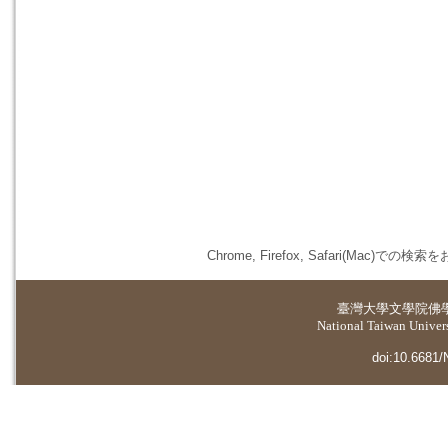
Chrome, Firefox, Safari(
臺灣大學
文學院佛
National Taiwan Universi
doi:10.6681