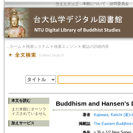
サイトマップ
．
本館について
．
諮問委員会
．
．
ホーム
>
検索システム
>
検索エンジン
>
書誌の詳細内容
本文を読む
Buddhism and Hansen's 
まだ本館にオーソラ
イズされていません
著者
Kajiwara, Keiichi (著
加えサービス
掲載誌
The Eastern Bud
v.36 n.1/2 New Series
巻号