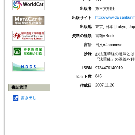
出版者
第三文明社
http://www.daisanbunme
出版サイト
出版地
東京, 日本 [Tokyo, Jap
資料の種類
書籍=Book
言語
日文=Japanese
抄録
妙法蓮華経の意味とは
「法華経」の深義を解
ISBN
9784476140019
845
ヒット数
2007.11.26
作成日
書誌管理
書き出し