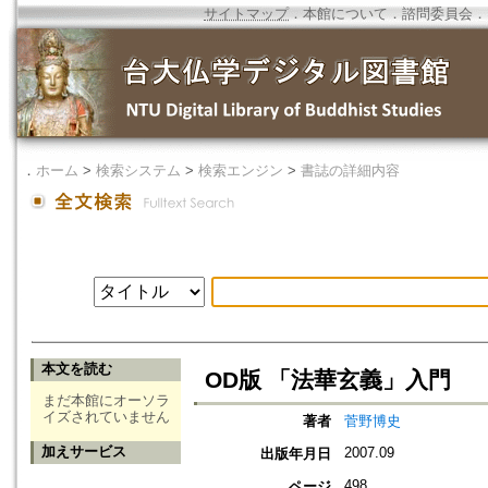
サイトマップ
．
本館について
．
諮問委員会
．
．
ホーム
>
検索システム
>
検索エンジン
>
書誌の詳細内容
本文を読む
OD版 「法華玄義」入門
まだ本館にオーソラ
イズされていません
著者
菅野博史
加えサービス
2007.09
出版年月日
498
ページ