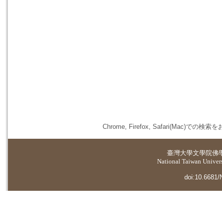
Chrome, Firefox, Safari(
臺灣大學
文學院佛
National Taiwan Universi
doi:10.6681