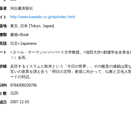
版者
河出書房新社
http://www.kawade.co.jp/np/index.html
イト
版地
東京, 日本 [Tokyo, Japan]
種類
書籍=Book
言語
日文=Japanese
ート
<ヌール・ヤーマン>ハーバード大学教授。<池田大作>創価学会名誉
Ｉ）会長。
抄録
反目するイスラムと欧米という「今日の世界」。その敵意の連鎖は異
互いの差異を讃え合う「明日の文明」創造に向かって、仏教と文化人
ードの対話。
SBN
9784309230795
1120
ト数
2007.12.03
成日