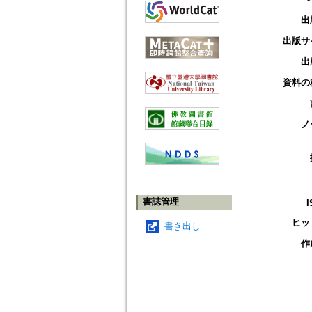
出
出版サ
出
資料の
ノ
書誌管理
I
ヒッ
書き出し
作