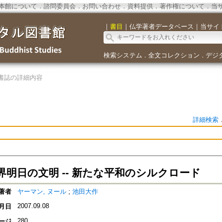
本館について
．
諮問委員会
．
お問い合わせ
．
資料提供
．
著作権について
．
当
｜
書目
｜
仏学著者データベース
｜
当サイ
検索システム
全文コレクション
デジ
．
．
書誌の詳細内容
詳細検索
界明日の文明 -- 新たな平和のシルクロード
著者
ヤーマン, ヌール
;
池田大作
2007.09.08
月日
280
ージ