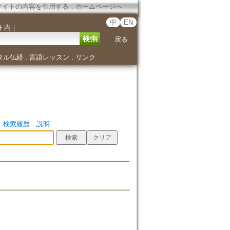
サイトの内容を引用する
．
ホームページへ
中
EN
ト内
｜
戻る
タル仏経
言語レッスン
リンク
．
．
．
検索履歴
．
説明