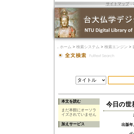
サイトマップ
．
．
ホーム
>
検索システム
>
検索エンジン
>
本文を読む
今日の世
まだ本館にオーソラ
イズされていません
加えサービス
出版年
ペ