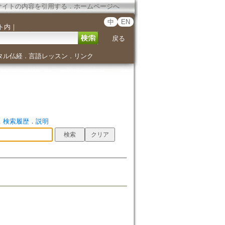
サイトの内容を引用する
．
ホームページへ
中
EN
ト内
｜
戻る
タル仏経
言語レッスン
リンク
．
．
．
検索履歴
．
説明