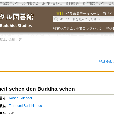
本館について
．
諮問委員会
．
お問い合わせ
．
資料提供
．
著作権について
．
当
｜
書目
｜
仏学著者データベース
｜
当サイ
検索システム
全文コレクション
デジ
．
．
書誌の詳細内容
詳細検索
heit sehen den Buddha sehen
Roach, Michael
著者
Tibet und Buddhismus
載誌
v.43
巻号