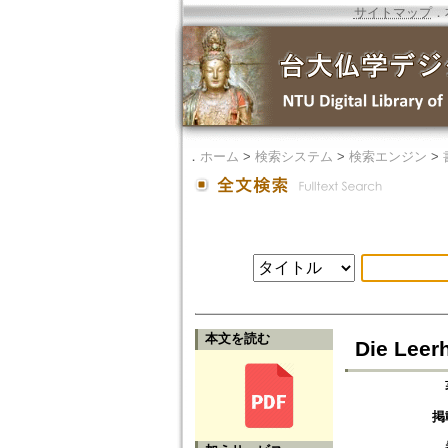
サイトマップ
．
．
ホーム
>
検索システム
>
検索エンジン
>
本文を読む
Die Leer
掲