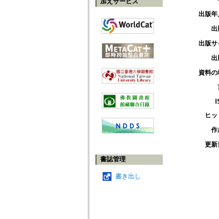
加えサービス
出版年
出
出版サ
出
資料の
I
ヒッ
作
更新
書誌管理
書き出し