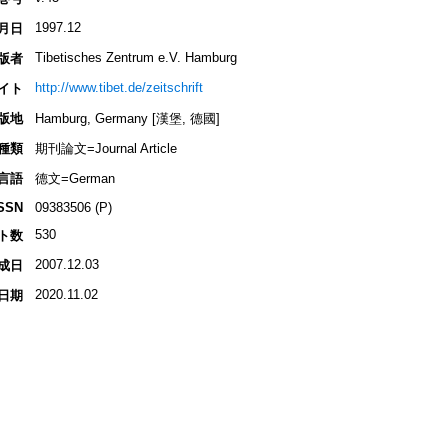
1997.12
月日
Tibetisches Zentrum e.V. Hamburg
版者
http://www.tibet.de/zeitschrift
イト
版地
Hamburg, Germany [漢堡, 德國]
種類
期刊論文=Journal Article
言語
德文=German
SSN
09383506 (P)
530
ト数
2007.12.03
成日
2020.11.02
日期